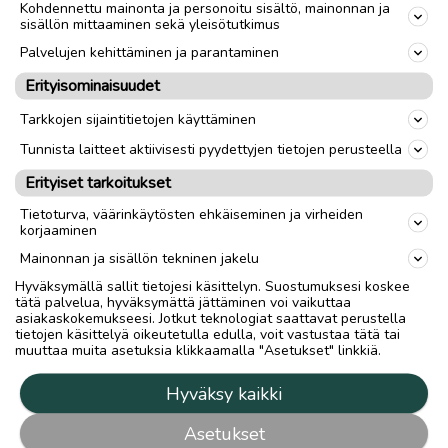
Kohdennettu mainonta ja personoitu sisältö, mainonnan ja
sisällön mittaaminen sekä yleisötutkimus
Palvelujen kehittäminen ja parantaminen
Erityisominaisuudet
Tarkkojen sijaintitietojen käyttäminen
Tunnista laitteet aktiivisesti pyydettyjen tietojen perusteella
Erityiset tarkoitukset
Tietoturva, väärinkäytösten ehkäiseminen ja virheiden
korjaaminen
Mainonnan ja sisällön tekninen jakelu
Hyväksymällä sallit tietojesi käsittelyn. Suostumuksesi koskee
tätä palvelua, hyväksymättä jättäminen voi vaikuttaa
asiakaskokemukseesi. Jotkut teknologiat saattavat perustella
tietojen käsittelyä oikeutetulla edulla, voit vastustaa tätä tai
muuttaa muita asetuksia klikkaamalla "Asetukset" linkkiä.
Hyväksy kaikki
Asetukset