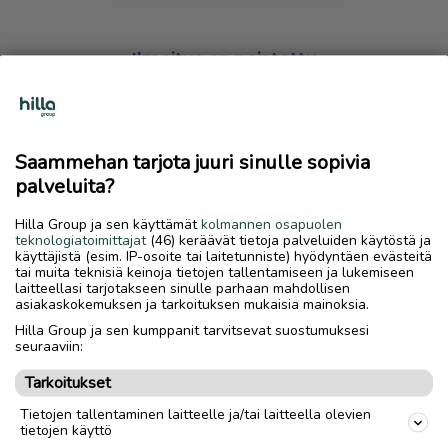
Ilmoitus on poistettu
Harmillista, mutta hakemasi ilmoitus on valitettavasti
poistettu palvelusta.
Saammehan tarjota juuri sinulle sopivia
Siirry etusivulle
palveluita?
Hilla Group ja sen käyttämät
kolmannen osapuolen
teknologiatoimittajat
(46) keräävät tietoja palveluiden käytöstä ja
käyttäjistä (esim. IP-osoite tai laitetunniste) hyödyntäen evästeitä
tai muita teknisiä keinoja tietojen tallentamiseen ja lukemiseen
laitteellasi tarjotakseen sinulle parhaan mahdollisen
asiakaskokemuksen ja tarkoituksen mukaisia mainoksia.
Hilla Group ja sen kumppanit tarvitsevat suostumuksesi
seuraaviin:
Tarkoitukset
Tietojen tallentaminen laitteelle ja/tai laitteella olevien
tietojen käyttö