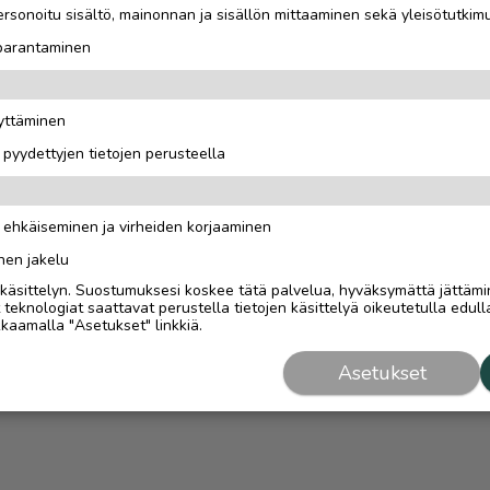
rsonoitu sisältö, mainonnan ja sisällön mittaaminen sekä yleisötutkim
 parantaminen
äyttäminen
i pyydettyjen tietojen perusteella
n ehkäiseminen ja virheiden korjaaminen
nen jakelu
i käsittelyn. Suostumuksesi koskee tätä palvelua, hyväksymättä jättämi
eknologiat saattavat perustella tietojen käsittelyä oikeutetulla edulla
kaamalla "Asetukset" linkkiä.
Asetukset