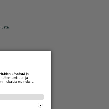
lusta.
eluiden käytöstä ja
n tallentamiseen ja
en mukaisia mainoksia.