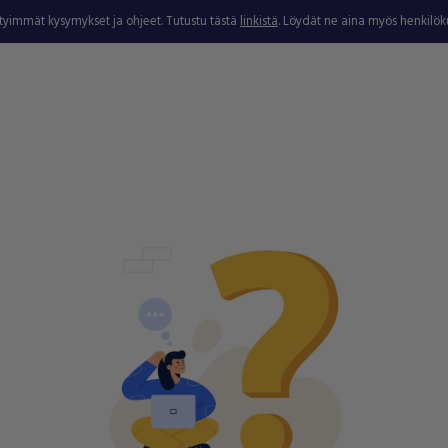
ytyimmät kysymykset ja ohjeet. Tutustu tästä
linkistä
. Löydät ne aina myös henkilö