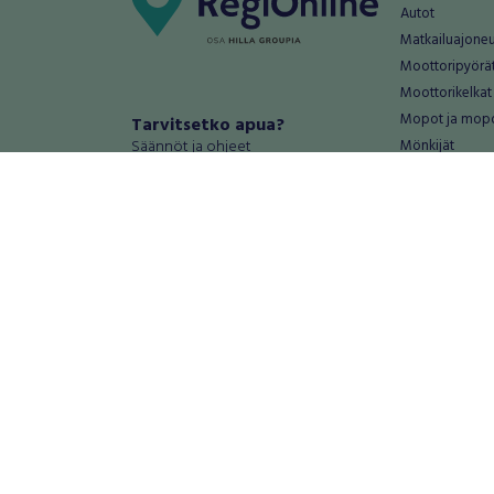
Autot
Matkailuajone
Moottoripyörä
Moottorikelkat
Mopot ja mop
Tarvitsetko apua?
Säännöt ja ohjeet
Mönkijät
Peräkärryt
Haluatko antaa palautetta tai
Raskas kalusto
kehitysehdotuksia?
Veneet
Palautteet ja kehitysehdotukset
Vanteet ja renk
Mainosta RegiOnlinessa
Varaosat ja tar
Käyttöehdot
Palvelut
Tietosuoja-asetukset
Antiikki ja
Tietoa Turvamaksu -palvelusta
Antiikkiesineet
Antiikkihuonek
Vanhat esineet
Vanhat huonek
Palvelut
Asunnot ja 