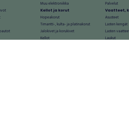
Muu elektroniikka
Palvelut
uvot
Kellot ja korut
Vaatteet, 
t
Hopeakorut
Asusteet
Timantti-, kulta- ja platinakorut
Lasten kengät
oautot
Jalokivet ja korukivet
Lasten vaattee
Kellot
Laukut
Muut kellot ja korut
Miesten kengä
Palvelut
Miesten vaatte
Koti ja asuminen
Naisten kengä
aat
Huonekalut ja säilytys
Naisten vaatte
vikkeet
Keittiötarvikkeet ja astiat
Nuorten kengä
Kodinkoneet ja tarvikkeet
Nuorten vaatt
 vanhat esineet
Kotitoimisto
Palvelut
Kylpyhuone ja sauna
Vapaa-aika
alut
Lasten tarvikkeet ja lelut
Airsoft
Luonnonvaraiset tuotteet
Askartelu ja kä
alut
Piha ja puutarha
Eläintarvikkeet
Sisustaminen ja design
Kirjat ja lehdet
tontit
Muu koti ja asuminen
Leffat