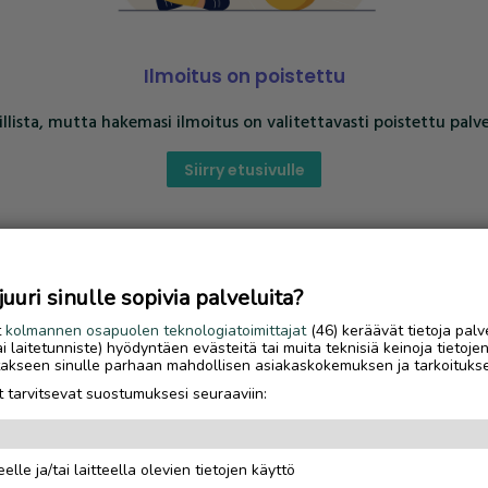
Ilmoitus on poistettu
llista, mutta hakemasi ilmoitus on valitettavasti poistettu palve
Siirry etusivulle
uri sinulle sopivia palveluita?
t
kolmannen osapuolen teknologiatoimittajat
(46) keräävät tietoja palv
tai laitetunniste) hyödyntäen evästeitä tai muita teknisiä keinoja tietoje
jotakseen sinulle parhaan mahdollisen asiakaskokemuksen ja tarkoituks
 tarvitsevat suostumuksesi seuraaviin:
elle ja/tai laitteella olevien tietojen käyttö