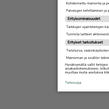
Kohdennettu mainonta ja pe
Palvelujen kehittäminen ja
Erityisominaisuudet
Tarkkojen sijaintitietojen k
Tunnista laitteet aktiivisest
Erityiset tarkoitukset
Tietoturva, väärinkäytöste
Mainonnan ja sisällön tekni
Hyväksymällä sallit tietojes
asiakaskokemukseesi. Jotkut t
muuttaa muita asetuksia klik
Tietosuoja