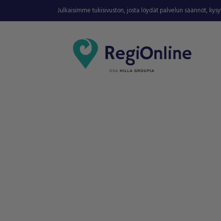
Julkaisimme tukisivuston, josta löydät palvelun säännöt, kys