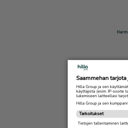
Harmi
Saammehan tarjota ju
Hilla Group ja sen käyttämä
käyttäjistä (esim. IP-osoite 
lukemiseen laitteellasi tar
Hilla Group ja sen kumppanit
Tarkoitukset
Tietojen tallentaminen laitte