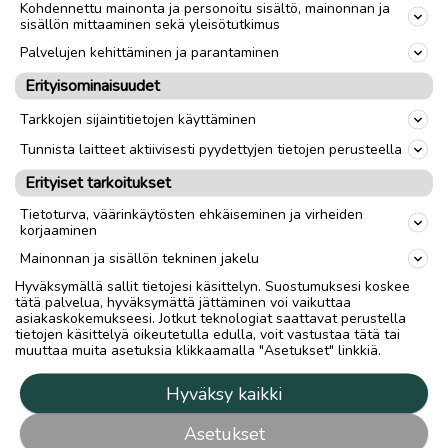
Kohdennettu mainonta ja personoitu sisältö, mainonnan ja
sisällön mittaaminen sekä yleisötutkimus
Palvelujen kehittäminen ja parantaminen
Erityisominaisuudet
Tarkkojen sijaintitietojen käyttäminen
Tunnista laitteet aktiivisesti pyydettyjen tietojen perusteella
Erityiset tarkoitukset
Tietoturva, väärinkäytösten ehkäiseminen ja virheiden
korjaaminen
Mainonnan ja sisällön tekninen jakelu
Hyväksymällä sallit tietojesi käsittelyn. Suostumuksesi koskee
tätä palvelua, hyväksymättä jättäminen voi vaikuttaa
asiakaskokemukseesi. Jotkut teknologiat saattavat perustella
tietojen käsittelyä oikeutetulla edulla, voit vastustaa tätä tai
muuttaa muita asetuksia klikkaamalla "Asetukset" linkkiä.
Hyväksy kaikki
Asetukset