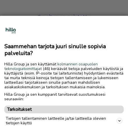
Ilmoitus on poistettu
Harmillista, mutta hakemasi ilmoitus on valitettavasti
poistettu palvelusta.
Saammehan tarjota juuri sinulle sopivia
Siirry etusivulle
palveluita?
Hilla Group ja sen käyttämät
kolmannen osapuolen
teknologiatoimittajat
(46) keräävät tietoja palveluiden käytöstä ja
käyttäjistä (esim. IP-osoite tai laitetunniste) hyödyntäen evästeitä
tai muita teknisiä keinoja tietojen tallentamiseen ja lukemiseen
laitteellasi tarjotakseen sinulle parhaan mahdollisen
asiakaskokemuksen ja tarkoituksen mukaisia mainoksia.
Hilla Group ja sen kumppanit tarvitsevat suostumuksesi
seuraaviin:
Tarkoitukset
Tietojen tallentaminen laitteelle ja/tai laitteella olevien
tietojen käyttö