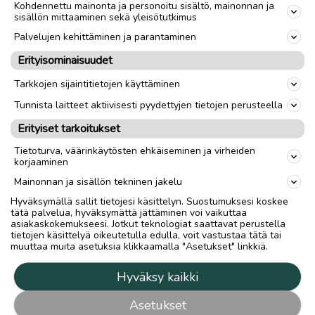
Kohdennettu mainonta ja personoitu sisältö, mainonnan ja
sisällön mittaaminen sekä yleisötutkimus
Palvelujen kehittäminen ja parantaminen
Erityisominaisuudet
Tarkkojen sijaintitietojen käyttäminen
Tunnista laitteet aktiivisesti pyydettyjen tietojen perusteella
Erityiset tarkoitukset
Tietoturva, väärinkäytösten ehkäiseminen ja virheiden
korjaaminen
Mainonnan ja sisällön tekninen jakelu
Hyväksymällä sallit tietojesi käsittelyn. Suostumuksesi koskee
tätä palvelua, hyväksymättä jättäminen voi vaikuttaa
asiakaskokemukseesi. Jotkut teknologiat saattavat perustella
tietojen käsittelyä oikeutetulla edulla, voit vastustaa tätä tai
muuttaa muita asetuksia klikkaamalla "Asetukset" linkkiä.
Hyväksy kaikki
Asetukset