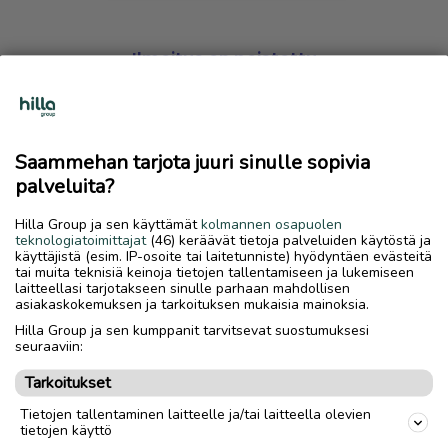
Ilmoitus on poistettu
Harmillista, mutta hakemasi ilmoitus on valitettavasti
poistettu palvelusta.
Saammehan tarjota juuri sinulle sopivia
Siirry etusivulle
palveluita?
Hilla Group ja sen käyttämät
kolmannen osapuolen
teknologiatoimittajat
(46) keräävät tietoja palveluiden käytöstä ja
käyttäjistä (esim. IP-osoite tai laitetunniste) hyödyntäen evästeitä
tai muita teknisiä keinoja tietojen tallentamiseen ja lukemiseen
laitteellasi tarjotakseen sinulle parhaan mahdollisen
asiakaskokemuksen ja tarkoituksen mukaisia mainoksia.
Hilla Group ja sen kumppanit tarvitsevat suostumuksesi
seuraaviin:
Tarkoitukset
Tietojen tallentaminen laitteelle ja/tai laitteella olevien
tietojen käyttö