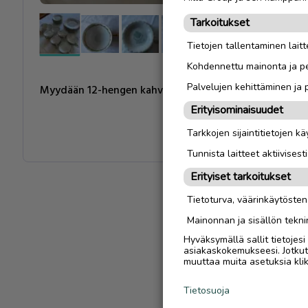
Tarkoitukset
Tietojen tallentaminen laitte
Kohdennettu mainonta ja pe
Palvelujen kehittäminen ja
Myydään 12-hengen kahvikalusto.
Erityisominaisuudet
Tarkkojen sijaintitietojen k
Tunnista laitteet aktiivisest
Erityiset tarkoitukset
Tietoturva, väärinkäytöste
Mainonnan ja sisällön tekni
Hyväksymällä sallit tietojes
asiakaskokemukseesi. Jotkut t
muuttaa muita asetuksia klik
Tietosuoja