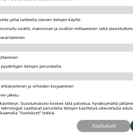
elle ja/tai laitteella olevien tietojen käyttö
rsonoitu sisältö, mainonnan ja sisällön mittaaminen sekä yleisötutkim
 parantaminen
äyttäminen
i pyydettyjen tietojen perusteella
n ehkäiseminen ja virheiden korjaaminen
nen jakelu
i käsittelyn. Suostumuksesi koskee tätä palvelua, hyväksymättä jättämi
eknologiat saattavat perustella tietojen käsittelyä oikeutetulla edulla
kaamalla "Asetukset" linkkiä.
Asetukset