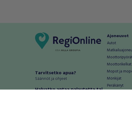
Ajoneuvot
Autot
Matkailuajone
Moottoripyörä
Moottorikelkat
Mopot ja mop
Tarvitsetko apua?
Säännöt ja ohjeet
Mönkijät
Peräkärryt
Haluatko antaa palautetta tai
Raskas kalusto
kehitysehdotuksia?
Veneet
Palautteet ja kehitysehdotukset
Vanteet ja renk
Mainosta RegiOnlinessa
Varaosat ja tar
Käyttöehdot
Palvelut
Tietosuoja-asetukset
Antiikki ja