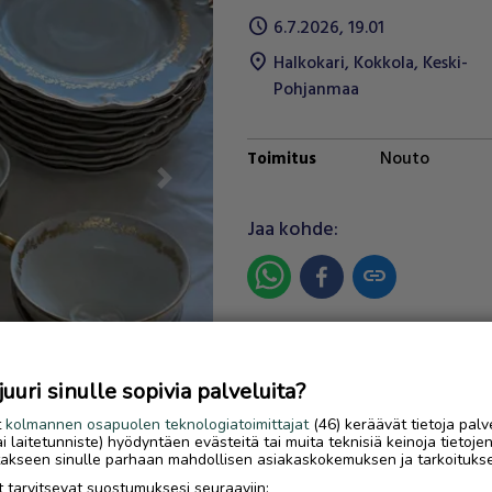
schedule
6.7.2026, 19.01
location_on
Halkokari
,
Kokkola
,
Keski-
Pohjanmaa
Nouto
Toimitus
Next
Jaa kohde:
link
Ilmoittaja:
…
Katso ilmoittajan kaikki ilmoit
uri sinulle sopivia palveluita?
OTA YHTEYTTÄ ILMOITTAJ
t
kolmannen osapuolen teknologiatoimittajat
(46) keräävät tietoja palv
tai laitetunniste) hyödyntäen evästeitä tai muita teknisiä keinoja tietoje
jotakseen sinulle parhaan mahdollisen asiakaskokemuksen ja tarkoituks
 tarvitsevat suostumuksesi seuraaviin: