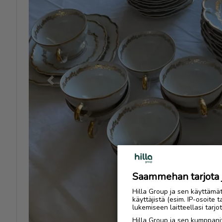
Previous
Saammehan tarjota ju
Hilla Group ja sen käyttämä
käyttäjistä (esim. IP-osoite 
lukemiseen laitteellasi tar
Hilla Group ja sen kumppanit