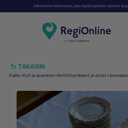
Julkaisimme tukisivuston, josta löydät palvelun säännöt, kys
undo
TAKAISIN
Kaikki
Koti ja asuminen
Keittiötarvikkeet ja astiat
Juomalasi
double_arrow
double_arrow
double_arrow