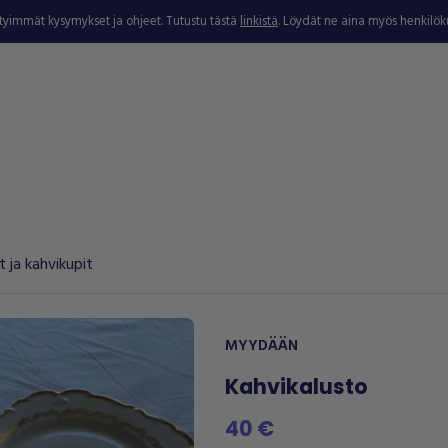
ytyimmät kysymykset ja ohjeet. Tutustu tästä
linkistä
. Löydät ne aina myös henkilö
t ja kahvikupit
MYYDÄÄN
Kahvikalusto
40 €