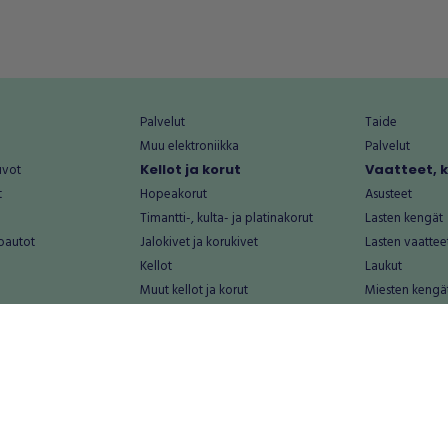
Palvelut
Taide
Muu elektroniikka
Palvelut
uvot
Kellot ja korut
Vaatteet, 
t
Hopeakorut
Asusteet
Timantti-, kulta- ja platinakorut
Lasten kengät
oautot
Jalokivet ja korukivet
Lasten vaattee
Kellot
Laukut
Muut kellot ja korut
Miesten kengä
Palvelut
Miesten vaatte
Koti ja asuminen
Naisten kengä
aat
Huonekalut ja säilytys
Naisten vaatte
vikkeet
Keittiötarvikkeet ja astiat
Nuorten kengä
Kodinkoneet ja tarvikkeet
Nuorten vaatt
 vanhat esineet
Kotitoimisto
Palvelut