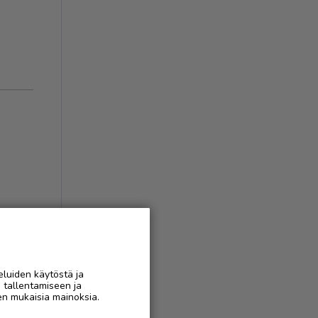
ukset
(
1
)
AAN
eluiden käytöstä ja
n tallentamiseen ja
en mukaisia mainoksia.