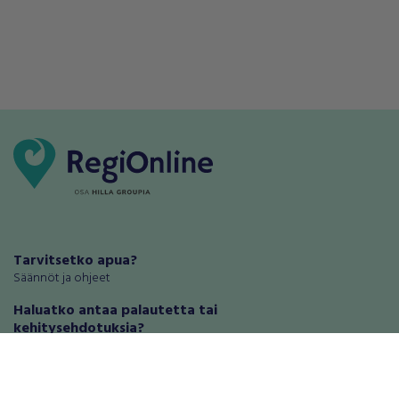
Tarvitsetko apua?
Säännöt ja ohjeet
Haluatko antaa palautetta tai
kehitysehdotuksia?
Palautteet ja kehitysehdotukset
Mainosta RegiOnlinessa