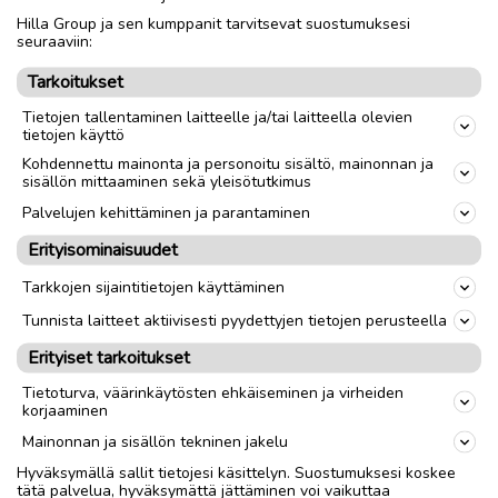
Hilla Group ja sen kumppanit tarvitsevat suostumuksesi
Nouto
Toimitus
seuraaviin:
Tarkoitukset
link
Tietojen tallentaminen laitteelle ja/tai laitteella olevien
tietojen käyttö
Ilmoittaja:
Olli N
Kohdennettu mainonta ja personoitu sisältö, mainonnan ja
sisällön mittaaminen sekä yleisötutkimus
Katso ilmoittajan kaikki ilmoitukset
(
14
)
Palvelujen kehittäminen ja parantaminen
OTA YHTEYTTÄ ILMOITTAJAAN
Erityisominaisuudet
Tarkkojen sijaintitietojen käyttäminen
Tunnista laitteet aktiivisesti pyydettyjen tietojen perusteella
Erityiset tarkoitukset
Tietoturva, väärinkäytösten ehkäiseminen ja virheiden
korjaaminen
Mainonnan ja sisällön tekninen jakelu
Hyväksymällä sallit tietojesi käsittelyn. Suostumuksesi koskee
tätä palvelua, hyväksymättä jättäminen voi vaikuttaa