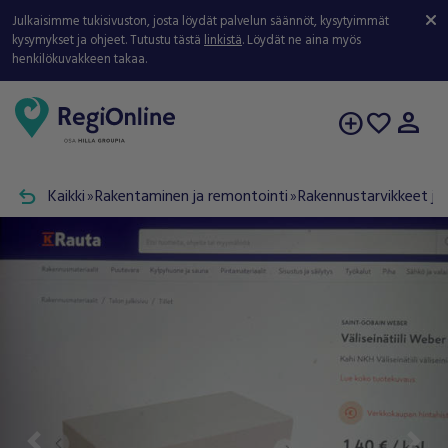
Julkaisimme tukisivuston, josta löydät palvelun säännöt, kysytyimmät
kysymykset ja ohjeet. Tutustu tästä
linkistä
. Löydät ne aina myös
henkilökuvakkeen takaa.
person
add_circle
favorite
undo
Kaikki
Rakentaminen ja remontointi
Rakennustarvikkeet ja 
double_arrow
double_arrow