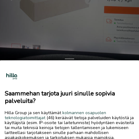
Previous
Next
Kahi väliseinä kiviä
1 €
Saammehan tarjota juuri sinulle sopivia
3.5.2026, 08.10
favorite
palveluita?
location_on
Kokkola Keskus
,
Kokkola
,
Keski-Pohjanmaa
Hilla Group ja sen käyttämät
kolmannen osapuolen
Myydään
teknologiatoimittajat
(46) keräävät tietoja palveluiden käytöstä ja
käyttäjistä (esim. IP-osoite tai laitetunniste) hyödyntäen evästeitä
Monta lavaa uusia kahitiiliä. 1 € kpl. Puhelin. 0500 561832
tai muita teknisiä keinoja tietojen tallentamiseen ja lukemiseen
laitteellasi tarjotakseen sinulle parhaan mahdollisen
asiakaskokemuksen ja tarkoituksen mukaisia mainoksia.