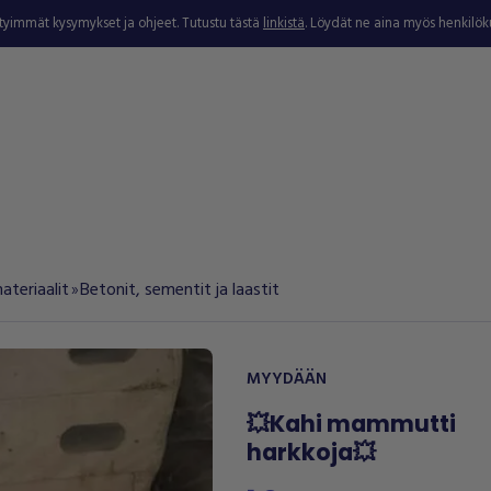
ytyimmät kysymykset ja ohjeet. Tutustu tästä
linkistä
. Löydät ne aina myös henkilö
ateriaalit
Betonit, sementit ja laastit
double_arrow
MYYDÄÄN
💥Kahi mammutti
harkkoja💥