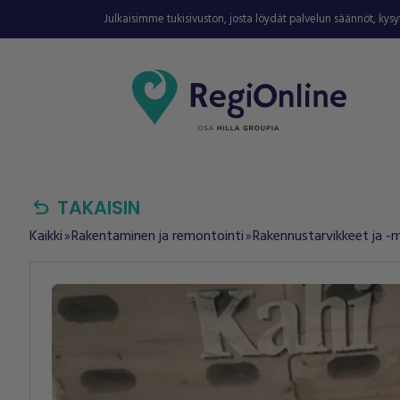
Julkaisimme tukisivuston, josta löydät palvelun säännöt, kys
undo
TAKAISIN
Kaikki
Rakentaminen ja remontointi
Rakennustarvikkeet ja -m
double_arrow
double_arrow