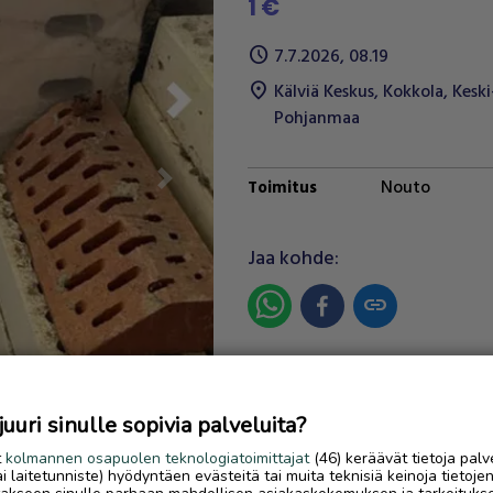
1 €
schedule
7.7.2026, 08.19
location_on
Kälviä Keskus
,
Kokkola
,
Keski
Pohjanmaa
Nouto
Toimitus
Next
Jaa kohde:
link
Ilmoittaja:
A.K
Katso ilmoittajan kaikki
uri sinulle sopivia palveluita?
ilmoitukset
(
39
)
t
kolmannen osapuolen teknologiatoimittajat
(46) keräävät tietoja palv
tai laitetunniste) hyödyntäen evästeitä tai muita teknisiä keinoja tietoje
OTA YHTEYTTÄ ILMOITTAJ