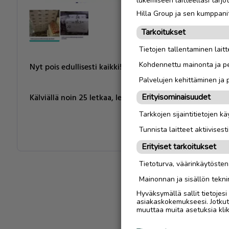
lukemiseen laitteellasi tar
Hilla Group ja sen kumppanit
Tarkoitukset
Tietojen tallentaminen laitte
Kohdennettu mainonta ja pe
Nyt pois edullisesti kaikki!
Palvelujen kehittäminen ja
Kälviällä noin 25 letkaa, letkassa n 16 kiveä. a 1 € / kivi
Erityisominaisuudet
Tarkkojen sijaintitietojen k
Tunnista laitteet aktiivisest
Erityiset tarkoitukset
Tietoturva, väärinkäytöste
Mainonnan ja sisällön tekni
Hyväksymällä sallit tietojes
asiakaskokemukseesi. Jotkut t
muuttaa muita asetuksia klik