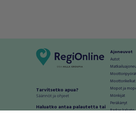
Ajoneuvot
Autot
Matkailuajone
Moottoripyörä
Moottorikelkat
Mopot ja mop
Tarvitsetko apua?
Säännöt ja ohjeet
Mönkijät
Peräkärryt
Haluatko antaa palautetta tai
Raskas kalusto
kehitysehdotuksia?
Veneet
Palautteet ja kehitysehdotukset
Vanteet ja renk
Mainosta RegiOnlinessa
Varaosat ja tar