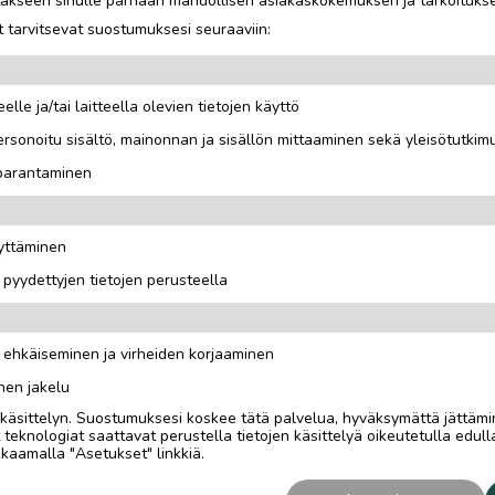
jotakseen sinulle parhaan mahdollisen asiakaskokemuksen ja tarkoituks
 tarvitsevat suostumuksesi seuraaviin:
elle ja/tai laitteella olevien tietojen käyttö
rsonoitu sisältö, mainonnan ja sisällön mittaaminen sekä yleisötutkim
 parantaminen
äyttäminen
i pyydettyjen tietojen perusteella
n ehkäiseminen ja virheiden korjaaminen
nen jakelu
i käsittelyn. Suostumuksesi koskee tätä palvelua, hyväksymättä jättämi
eknologiat saattavat perustella tietojen käsittelyä oikeutetulla edulla
kaamalla "Asetukset" linkkiä.