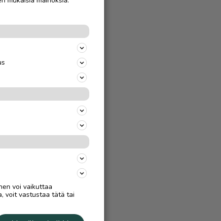
en mukaisia mainoksia.
us
nen voi vaikuttaa
, voit vastustaa tätä tai