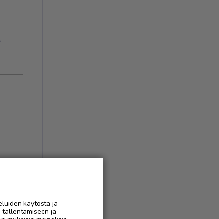
-
eluiden käytöstä ja
n tallentamiseen ja
AAN