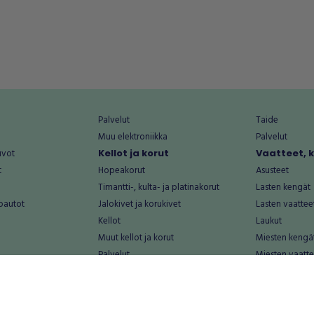
Palvelut
Taide
Muu elektroniikka
Palvelut
uvot
Kellot ja korut
Vaatteet, 
t
Hopeakorut
Asusteet
Timantti-, kulta- ja platinakorut
Lasten kengät
oautot
Jalokivet ja korukivet
Lasten vaattee
Kellot
Laukut
Muut kellot ja korut
Miesten kengä
Palvelut
Miesten vaatte
Koti ja asuminen
Naisten kengä
aat
Huonekalut ja säilytys
Naisten vaatte
vikkeet
Keittiötarvikkeet ja astiat
Nuorten kengä