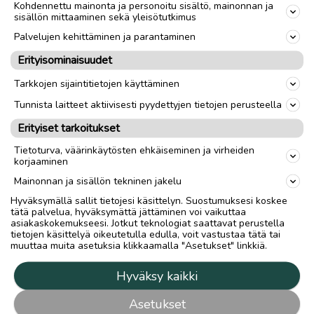
Kohdennettu mainonta ja personoitu sisältö, mainonnan ja
sisällön mittaaminen sekä yleisötutkimus
Palvelujen kehittäminen ja parantaminen
Erityisominaisuudet
Tarkkojen sijaintitietojen käyttäminen
Tunnista laitteet aktiivisesti pyydettyjen tietojen perusteella
Erityiset tarkoitukset
Tietoturva, väärinkäytösten ehkäiseminen ja virheiden
korjaaminen
Mainonnan ja sisällön tekninen jakelu
Hyväksymällä sallit tietojesi käsittelyn. Suostumuksesi koskee
tätä palvelua, hyväksymättä jättäminen voi vaikuttaa
asiakaskokemukseesi. Jotkut teknologiat saattavat perustella
tietojen käsittelyä oikeutetulla edulla, voit vastustaa tätä tai
muuttaa muita asetuksia klikkaamalla "Asetukset" linkkiä.
Hyväksy kaikki
Asetukset