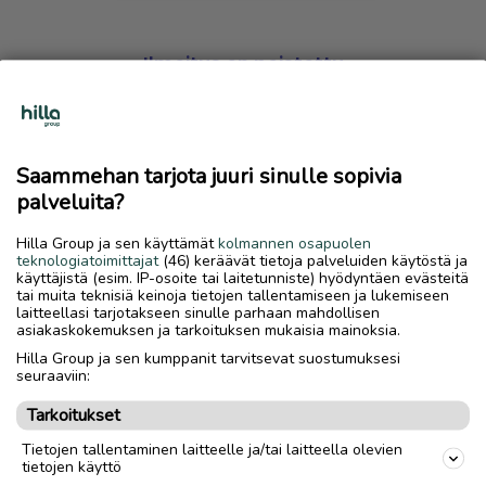
Ilmoitus on poistettu
Harmillista, mutta hakemasi ilmoitus on valitettavasti
poistettu palvelusta.
Saammehan tarjota juuri sinulle sopivia
Siirry etusivulle
palveluita?
Hilla Group ja sen käyttämät
kolmannen osapuolen
teknologiatoimittajat
(46) keräävät tietoja palveluiden käytöstä ja
käyttäjistä (esim. IP-osoite tai laitetunniste) hyödyntäen evästeitä
tai muita teknisiä keinoja tietojen tallentamiseen ja lukemiseen
laitteellasi tarjotakseen sinulle parhaan mahdollisen
asiakaskokemuksen ja tarkoituksen mukaisia mainoksia.
Hilla Group ja sen kumppanit tarvitsevat suostumuksesi
seuraaviin:
Tarkoitukset
Tietojen tallentaminen laitteelle ja/tai laitteella olevien
tietojen käyttö