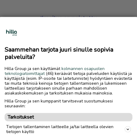
Ilmoitus on poistettu
Harmillista, mutta hakemasi ilmoitus on valitettavasti
poistettu palvelusta.
Saammehan tarjota juuri sinulle sopivia
Siirry etusivulle
palveluita?
Hilla Group ja sen käyttämät
kolmannen osapuolen
teknologiatoimittajat
(46) keräävät tietoja palveluiden käytöstä ja
käyttäjistä (esim. IP-osoite tai laitetunniste) hyödyntäen evästeitä
tai muita teknisiä keinoja tietojen tallentamiseen ja lukemiseen
laitteellasi tarjotakseen sinulle parhaan mahdollisen
asiakaskokemuksen ja tarkoituksen mukaisia mainoksia.
Hilla Group ja sen kumppanit tarvitsevat suostumuksesi
seuraaviin:
Tarkoitukset
Tietojen tallentaminen laitteelle ja/tai laitteella olevien
tietojen käyttö