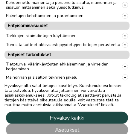
Kohdennettu mainonta ja personoitu sisältö, mainonnan ja
sisällön mittaaminen sekä yleisötutkimus
Palvelujen kehittäminen ja parantaminen
Erityisominaisuudet
Tarkkojen sijaintitietojen käyttäminen
Tunnista laitteet aktiivisesti pyydettyjen tietojen perusteella
Erityiset tarkoitukset
Tietoturva, väärinkäytösten ehkäiseminen ja virheiden
korjaaminen
Mainonnan ja sisällön tekninen jakelu
Hyväksymällä sallit tietojesi käsittelyn. Suostumuksesi koskee
tätä palvelua, hyväksymättä jättäminen voi vaikuttaa
asiakaskokemukseesi. Jotkut teknologiat saattavat perustella
tietojen käsittelyä oikeutetulla edulla, voit vastustaa tätä tai
muuttaa muita asetuksia klikkaamalla "Asetukset" linkkiä.
Hyväksy kaikki
Asetukset