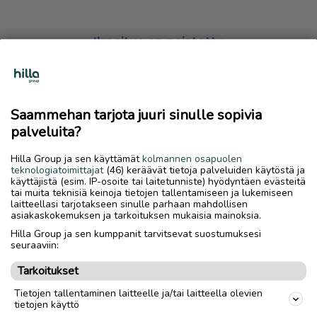
Ilmoitus on poistettu
Harmillista, mutta hakemasi ilmoitus on valitettavasti
poistettu palvelusta.
Saammehan tarjota juuri sinulle sopivia
Siirry etusivulle
palveluita?
Hilla Group ja sen käyttämät
kolmannen osapuolen
teknologiatoimittajat
(46) keräävät tietoja palveluiden käytöstä ja
käyttäjistä (esim. IP-osoite tai laitetunniste) hyödyntäen evästeitä
tai muita teknisiä keinoja tietojen tallentamiseen ja lukemiseen
laitteellasi tarjotakseen sinulle parhaan mahdollisen
asiakaskokemuksen ja tarkoituksen mukaisia mainoksia.
Hilla Group ja sen kumppanit tarvitsevat suostumuksesi
seuraaviin:
Tarkoitukset
Tietojen tallentaminen laitteelle ja/tai laitteella olevien
tietojen käyttö