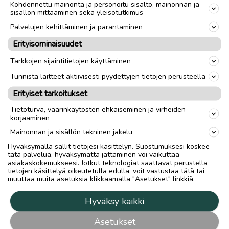
Kohdennettu mainonta ja personoitu sisältö, mainonnan ja
sisällön mittaaminen sekä yleisötutkimus
Palvelujen kehittäminen ja parantaminen
Erityisominaisuudet
Tarkkojen sijaintitietojen käyttäminen
Tunnista laitteet aktiivisesti pyydettyjen tietojen perusteella
Erityiset tarkoitukset
Tietoturva, väärinkäytösten ehkäiseminen ja virheiden
korjaaminen
Mainonnan ja sisällön tekninen jakelu
Hyväksymällä sallit tietojesi käsittelyn. Suostumuksesi koskee
tätä palvelua, hyväksymättä jättäminen voi vaikuttaa
asiakaskokemukseesi. Jotkut teknologiat saattavat perustella
tietojen käsittelyä oikeutetulla edulla, voit vastustaa tätä tai
muuttaa muita asetuksia klikkaamalla "Asetukset" linkkiä.
Hyväksy kaikki
Asetukset