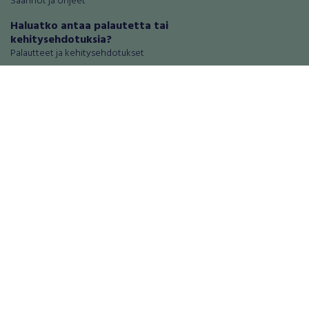
Säännöt ja ohjeet
Haluatko antaa palautetta tai
kehitysehdotuksia?
Palautteet ja kehitysehdotukset
Mainosta RegiOnlinessa
Käyttöehdot
Tietosuoja-asetukset
Tietoa Turvamaksu -palvelusta
Ajoneuvot
Asunnot
Autot
Autotallit ja varastot
Matkailuajoneuvot
Loma-asunnot
Moottoripyörät
Maa- ja metsätilat
Moottorikelkat
Toimitilat
Mopot ja mopoautot
Tontit
Mönkijät
Palvelut
Peräkärryt
Elektroniikka
Raskas kalusto
Puhelimet ja puhelintarvikkeet
Veneet
Tabletit ja tablettien tarvikkeet