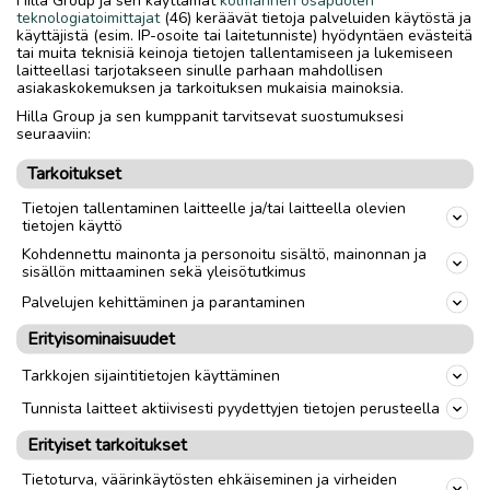
ruttua säilytyksestä, mutta oikenee silittämällä.
teknologiatoimittajat
(46) keräävät tietoja palveluiden käytöstä ja
käyttäjistä (esim. IP-osoite tai laitetunniste) hyödyntäen evästeitä
tai muita teknisiä keinoja tietojen tallentamiseen ja lukemiseen
Savuton, hajuton ja eläimetön koti. Ei sisäilmaongelmia.
laitteellasi tarjotakseen sinulle parhaan mahdollisen
asiakaskokemuksen ja tarkoituksen mukaisia mainoksia.
Yhteys tekstiviestillä.
Hilla Group ja sen kumppanit tarvitsevat suostumuksesi
seuraaviin:
Nouto
Toimitus
Tarkoitukset
Tietojen tallentaminen laitteelle ja/tai laitteella olevien
Koko
M
tietojen käyttö
Kohdennettu mainonta ja personoitu sisältö, mainonnan ja
sisällön mittaaminen sekä yleisötutkimus
link
Palvelujen kehittäminen ja parantaminen
Erityisominaisuudet
Ilmoittaja:
- -
Katso ilmoittajan kaikki ilmoitukset
(
71
)
Tarkkojen sijaintitietojen käyttäminen
Tunnista laitteet aktiivisesti pyydettyjen tietojen perusteella
OTA YHTEYTTÄ ILMOITTAJAAN
Erityiset tarkoitukset
Tietoturva, väärinkäytösten ehkäiseminen ja virheiden