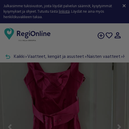
Julkaisimme tukisivuston, josta löydät palvelun säännöt, kysytyimmät
kysymykset ja ohjeet. Tutustu tästä
linkistä
. Löydät ne aina myös
henkilökuvakkeen takaa.
person
add_circle
favorite
undo
Kaikki
Vaatteet, kengät ja asusteet
Naisten vaatteet
Ha
double_arrow
double_arrow
double_arrow