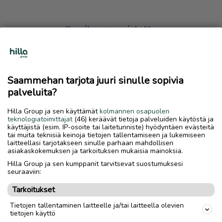
Ilmoitus on poistettu
Harmillista, mutta hakemasi ilmoitus on valitettavasti
poistettu palvelusta.
Saammehan tarjota juuri sinulle sopivia
Siirry etusivulle
palveluita?
Hilla Group ja sen käyttämät
kolmannen osapuolen
teknologiatoimittajat
(46) keräävät tietoja palveluiden käytöstä ja
käyttäjistä (esim. IP-osoite tai laitetunniste) hyödyntäen evästeitä
tai muita teknisiä keinoja tietojen tallentamiseen ja lukemiseen
laitteellasi tarjotakseen sinulle parhaan mahdollisen
asiakaskokemuksen ja tarkoituksen mukaisia mainoksia.
Hilla Group ja sen kumppanit tarvitsevat suostumuksesi
seuraaviin:
Tarkoitukset
Tietojen tallentaminen laitteelle ja/tai laitteella olevien
tietojen käyttö