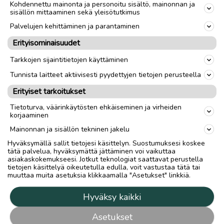
Kohdennettu mainonta ja personoitu sisältö, mainonnan ja
sisällön mittaaminen sekä yleisötutkimus
Palvelujen kehittäminen ja parantaminen
Erityisominaisuudet
Tarkkojen sijaintitietojen käyttäminen
Tunnista laitteet aktiivisesti pyydettyjen tietojen perusteella
Erityiset tarkoitukset
Tietoturva, väärinkäytösten ehkäiseminen ja virheiden
korjaaminen
Mainonnan ja sisällön tekninen jakelu
Hyväksymällä sallit tietojesi käsittelyn. Suostumuksesi koskee
tätä palvelua, hyväksymättä jättäminen voi vaikuttaa
asiakaskokemukseesi. Jotkut teknologiat saattavat perustella
tietojen käsittelyä oikeutetulla edulla, voit vastustaa tätä tai
muuttaa muita asetuksia klikkaamalla "Asetukset" linkkiä.
Hyväksy kaikki
Asetukset