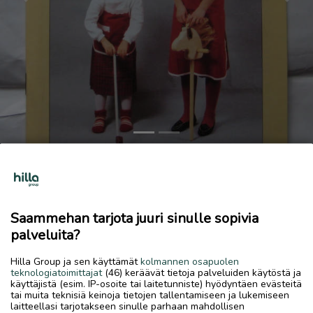
Previous
Next
Jelppis-kuvasto 1989
5 €
Saammehan tarjota juuri sinulle sopivia
11.6.2026, 11.11
favorite
palveluita?
location_on
Palokka
,
Jyväskylä
,
Keski-Suomi
Hilla Group ja sen käyttämät
kolmannen osapuolen
Myydään
teknologiatoimittajat
(46) keräävät tietoja palveluiden käytöstä ja
käyttäjistä (esim. IP-osoite tai laitetunniste) hyödyntäen evästeitä
28 sivua. Sisältää kehitysvammaisten valmistamia tuotteita.
tai muita teknisiä keinoja tietojen tallentamiseen ja lukemiseen
Voin lähettää
laitteellasi tarjotakseen sinulle parhaan mahdollisen