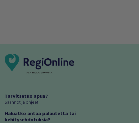
Tarvitsetko apua?
Säännöt ja ohjeet
Haluatko antaa palautetta tai
kehitysehdotuksia?
Palautteet ja kehitysehdotukset
Mainosta RegiOnlinessa