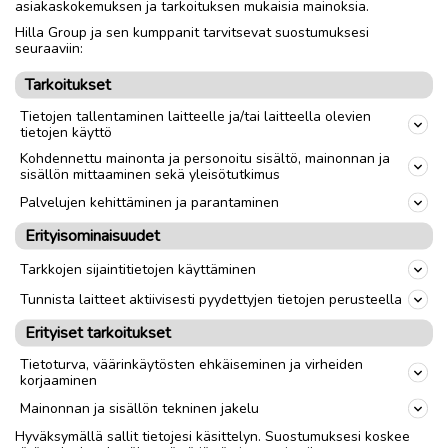
asiakaskokemuksen ja tarkoituksen mukaisia mainoksia.
Hilla Group ja sen kumppanit tarvitsevat suostumuksesi
Nouto
Toimitus
seuraaviin:
Tarkoitukset
link
Tietojen tallentaminen laitteelle ja/tai laitteella olevien
tietojen käyttö
Kohdennettu mainonta ja personoitu sisältö, mainonnan ja
Ilmoittaja:
K Puikkonen
sisällön mittaaminen sekä yleisötutkimus
Katso ilmoittajan kaikki ilmoitukset
(
124
)
Palvelujen kehittäminen ja parantaminen
Erityisominaisuudet
OTA YHTEYTTÄ ILMOITTAJAAN
Tarkkojen sijaintitietojen käyttäminen
Tunnista laitteet aktiivisesti pyydettyjen tietojen perusteella
Erityiset tarkoitukset
Tietoturva, väärinkäytösten ehkäiseminen ja virheiden
korjaaminen
Mainonnan ja sisällön tekninen jakelu
Hyväksymällä sallit tietojesi käsittelyn. Suostumuksesi koskee