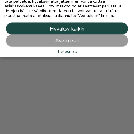
tätä palvelua, hyväksymättä jättäminen voi vaikuttaa
asiakaskokemukseesi. Jotkut teknologiat saattavat perustella
tietojen käsittelyä oikeutetulla edulla, voit vastustaa tätä tai
muuttaa muita asetuksia klikkaamalla "Asetukset" linkkiä.
Hyväksy kaikki
Asetukset
Tietosuoja