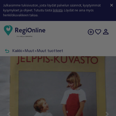
Julkaisimme tukisivuston, josta löydät palvelun säännöt, kysytyimmät
kysymykset ja ohjeet. Tutustu tästä
linkistä
. Löydät ne aina myös
henkilökuvakkeen takaa.
person
add_circle
favorite
undo
Kaikki
Muut
Muut tuotteet
double_arrow
double_arrow