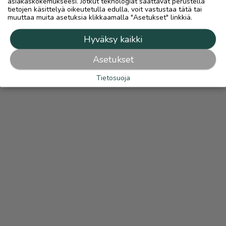
asiakaskokemukseesi. Jotkut teknologiat saattavat perustella
tietojen käsittelyä oikeutetulla edulla, voit vastustaa tätä tai
muuttaa muita asetuksia klikkaamalla "Asetukset" linkkiä.
Hyväksy kaikki
Asetukset
Tietosuoja