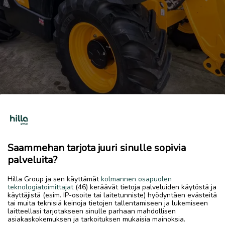
Previous
Next
Jcb kurottaja
150 € / vrk
Saammehan tarjota juuri sinulle sopivia
5.8.2026, 00.10
palveluita?
favorite
location_on
Kokkola Keskus
,
Kokkola
,
Keski-Pohjanmaa
Hilla Group ja sen käyttämät
kolmannen osapuolen
teknologiatoimittajat
(46) keräävät tietoja palveluiden käytöstä ja
Vuokrataan
käyttäjistä (esim. IP-osoite tai laitetunniste) hyödyntäen evästeitä
tai muita teknisiä keinoja tietojen tallentamiseen ja lukemiseen
Tarviiko työmaasi kurottajaa? Nyt vapaana useampi kysy?
laitteellasi tarjotakseen sinulle parhaan mahdollisen
Viikko,kuukausi, ym. Hinnat sopivasti.
asiakaskokemuksen ja tarkoituksen mukaisia mainoksia.