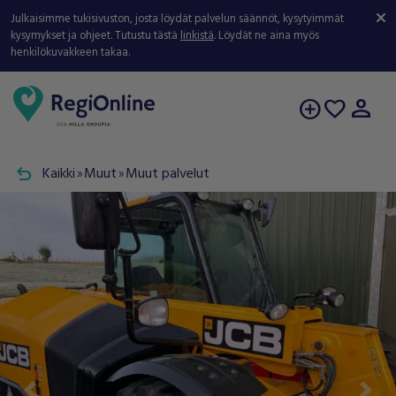
Julkaisimme tukisivuston, josta löydät palvelun säännöt, kysytyimmät
kysymykset ja ohjeet. Tutustu tästä
linkistä
. Löydät ne aina myös
henkilökuvakkeen takaa.
person
add_circle
favorite
undo
Kaikki
Muut
Muut palvelut
double_arrow
double_arrow