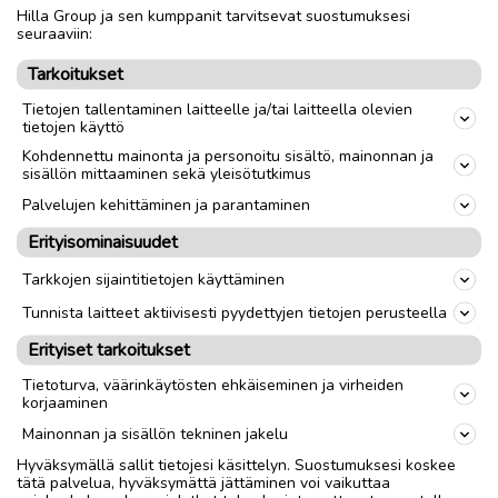
Hilla Group ja sen kumppanit tarvitsevat suostumuksesi
seuraaviin:
Tarkoitukset
link
Tietojen tallentaminen laitteelle ja/tai laitteella olevien
tietojen käyttö
Ilmoittaja:
ALFFI
Kohdennettu mainonta ja personoitu sisältö, mainonnan ja
Katso ilmoittajan kaikki ilmoitukset
(
22
)
sisällön mittaaminen sekä yleisötutkimus
Palvelujen kehittäminen ja parantaminen
OTA YHTEYTTÄ ILMOITTAJAAN
Erityisominaisuudet
Tarkkojen sijaintitietojen käyttäminen
Tunnista laitteet aktiivisesti pyydettyjen tietojen perusteella
Erityiset tarkoitukset
Tietoturva, väärinkäytösten ehkäiseminen ja virheiden
korjaaminen
Mainonnan ja sisällön tekninen jakelu
Hyväksymällä sallit tietojesi käsittelyn. Suostumuksesi koskee
tätä palvelua, hyväksymättä jättäminen voi vaikuttaa