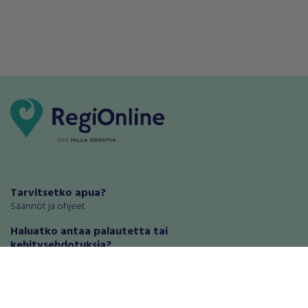
Tarvitsetko apua?
Säännöt ja ohjeet
Haluatko antaa palautetta tai
kehitysehdotuksia?
Palautteet ja kehitysehdotukset
Mainosta RegiOnlinessa
Käyttöehdot