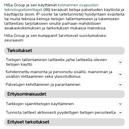
henkilö saa näistä hienot kajarit.
Hilla Group ja sen käyttämät
kolmannen osapuolen
teknologiatoimittajat
(46) keräävät tietoja palveluiden käytöstä ja
HMX rear (telineet mukaan) ja center kaiuttimet.
käyttäjistä (esim. IP-osoite tai laitetunniste) hyödyntäen evästeitä
tai muita teknisiä keinoja tietojen tallentamiseen ja lukemiseen
laitteellasi tarjotakseen sinulle parhaan mahdollisen
Sony SA-W305 super woofer.
asiakaskokemuksen ja tarkoituksen mukaisia mainoksia.
Hilla Group ja sen kumppanit tarvitsevat suostumuksesi
Johtoja mukaan.
seuraaviin:
Tarkoitukset
Toimitus lähialueelle
Toimitus
Tietojen tallentaminen laitteelle ja/tai laitteella olevien
tietojen käyttö
Nouto
Kohdennettu mainonta ja personoitu sisältö, mainonnan ja
sisällön mittaaminen sekä yleisötutkimus
link
Palvelujen kehittäminen ja parantaminen
Erityisominaisuudet
Ilmoittaja:
VJunkala
Tarkkojen sijaintitietojen käyttäminen
Katso ilmoittajan kaikki ilmoitukset
(
2
)
Tunnista laitteet aktiivisesti pyydettyjen tietojen perusteella
OTA YHTEYTTÄ ILMOITTAJAAN
Erityiset tarkoitukset