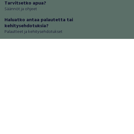
Tarvitsetko apua?
Säännöt ja ohjeet
Haluatko antaa palautetta tai
kehitysehdotuksia?
Palautteet ja kehitysehdotukset
Mainosta RegiOnlinessa
Käyttöehdot
Tietosuoja-asetukset
Tietoa Turvamaksu -palvelusta
Ajoneuvot
Asunnot
Autot
Autotallit ja varastot
Matkailuajoneuvot
Loma-asunnot
Moottoripyörät
Maa- ja metsätilat
Moottorikelkat
Toimitilat
Mopot ja mopoautot
Tontit
Mönkijät
Palvelut
Peräkärryt
Elektroniikka
Raskas kalusto
Puhelimet ja puhelintarvikkeet