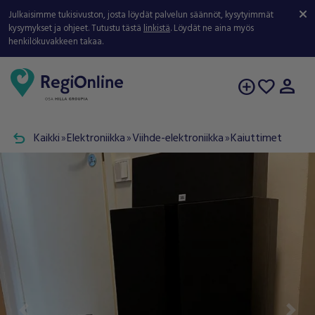
Julkaisimme tukisivuston, josta löydät palvelun säännöt, kysytyimmät
kysymykset ja ohjeet. Tutustu tästä
linkistä
. Löydät ne aina myös
henkilökuvakkeen takaa.
person
add_circle
favorite
undo
Kaikki
Elektroniikka
Viihde-elektroniikka
Kaiuttimet
double_arrow
double_arrow
double_arrow