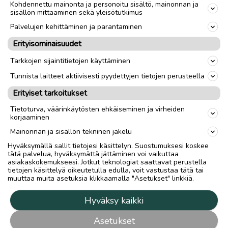
Kohdennettu mainonta ja personoitu sisältö, mainonnan ja
sisällön mittaaminen sekä yleisötutkimus
Palvelujen kehittäminen ja parantaminen
Erityisominaisuudet
Tarkkojen sijaintitietojen käyttäminen
Tunnista laitteet aktiivisesti pyydettyjen tietojen perusteella
Erityiset tarkoitukset
Tietoturva, väärinkäytösten ehkäiseminen ja virheiden
korjaaminen
Mainonnan ja sisällön tekninen jakelu
Hyväksymällä sallit tietojesi käsittelyn. Suostumuksesi koskee
tätä palvelua, hyväksymättä jättäminen voi vaikuttaa
asiakaskokemukseesi. Jotkut teknologiat saattavat perustella
tietojen käsittelyä oikeutetulla edulla, voit vastustaa tätä tai
muuttaa muita asetuksia klikkaamalla "Asetukset" linkkiä.
Hyväksy kaikki
Asetukset