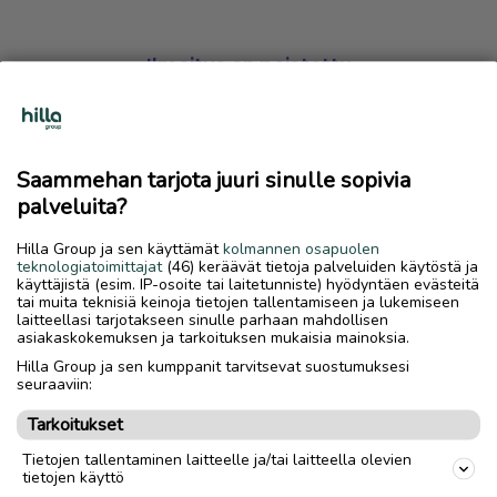
Ilmoitus on poistettu
Harmillista, mutta hakemasi ilmoitus on valitettavasti
poistettu palvelusta.
Saammehan tarjota juuri sinulle sopivia
Siirry etusivulle
palveluita?
Hilla Group ja sen käyttämät
kolmannen osapuolen
teknologiatoimittajat
(46) keräävät tietoja palveluiden käytöstä ja
käyttäjistä (esim. IP-osoite tai laitetunniste) hyödyntäen evästeitä
tai muita teknisiä keinoja tietojen tallentamiseen ja lukemiseen
laitteellasi tarjotakseen sinulle parhaan mahdollisen
asiakaskokemuksen ja tarkoituksen mukaisia mainoksia.
Hilla Group ja sen kumppanit tarvitsevat suostumuksesi
seuraaviin:
Tarkoitukset
Tietojen tallentaminen laitteelle ja/tai laitteella olevien
tietojen käyttö