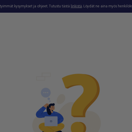
ytyimmät kysymykset ja ohjeet. Tutustu tästä
linkistä
. Löydät ne aina myös henkilö