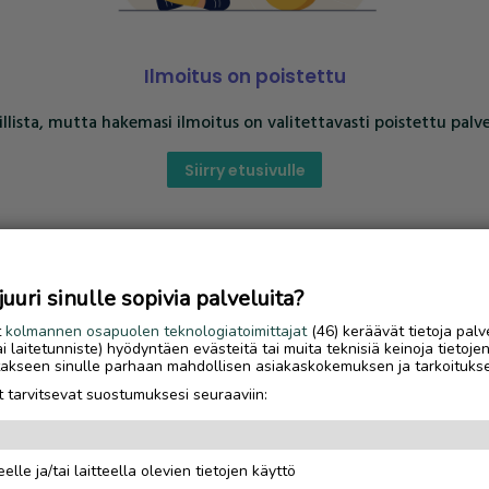
Ilmoitus on poistettu
llista, mutta hakemasi ilmoitus on valitettavasti poistettu palve
Siirry etusivulle
uri sinulle sopivia palveluita?
t
kolmannen osapuolen teknologiatoimittajat
(46) keräävät tietoja palv
tai laitetunniste) hyödyntäen evästeitä tai muita teknisiä keinoja tietoje
jotakseen sinulle parhaan mahdollisen asiakaskokemuksen ja tarkoituks
 tarvitsevat suostumuksesi seuraaviin:
elle ja/tai laitteella olevien tietojen käyttö