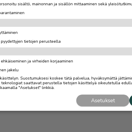
rsonoitu sisältö, mainonnan ja sisällön mittaaminen sekä yleisötutkim
 parantaminen
äyttäminen
i pyydettyjen tietojen perusteella
n ehkäiseminen ja virheiden korjaaminen
nen jakelu
i käsittelyn. Suostumuksesi koskee tätä palvelua, hyväksymättä jättämi
eknologiat saattavat perustella tietojen käsittelyä oikeutetulla edulla
kaamalla "Asetukset" linkkiä.
Asetukset