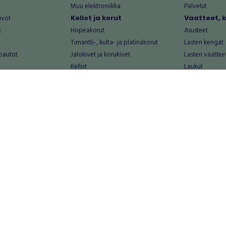
Muu elektroniikka
Palvelut
uvot
Kellot ja korut
Vaatteet, 
t
Hopeakorut
Asusteet
Timantti-, kulta- ja platinakorut
Lasten kengät
oautot
Jalokivet ja korukivet
Lasten vaattee
Kellot
Laukut
Muut kellot ja korut
Miesten kengä
Palvelut
Miesten vaatte
Koti ja asuminen
Naisten kengä
aat
Huonekalut ja säilytys
Naisten vaatte
vikkeet
Keittiötarvikkeet ja astiat
Nuorten kengä
Kodinkoneet ja tarvikkeet
Nuorten vaatt
 vanhat esineet
Kotitoimisto
Palvelut
Kylpyhuone ja sauna
Vapaa-aika
alut
Lasten tarvikkeet ja lelut
Airsoft
Luonnonvaraiset tuotteet
Askartelu ja kä
alut
Piha ja puutarha
Eläintarvikkeet
Sisustaminen ja design
Kirjat ja lehdet
tontit
Muu koti ja asuminen
Leffat