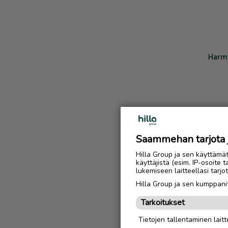
Harmi
Saammehan tarjota ju
Hilla Group ja sen käyttämä
käyttäjistä (esim. IP-osoite 
lukemiseen laitteellasi tar
Hilla Group ja sen kumppanit
Tarkoitukset
Tietojen tallentaminen laitte