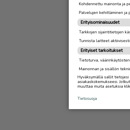
Kohdennettu mainonta ja pe
Palvelujen kehittäminen ja
Erityisominaisuudet
Tarkkojen sijaintitietojen k
Tunnista laitteet aktiivisest
Erityiset tarkoitukset
Tietoturva, väärinkäytöste
Mainonnan ja sisällön tekni
Hyväksymällä sallit tietojes
asiakaskokemukseesi. Jotkut t
muuttaa muita asetuksia klik
Tietosuoja