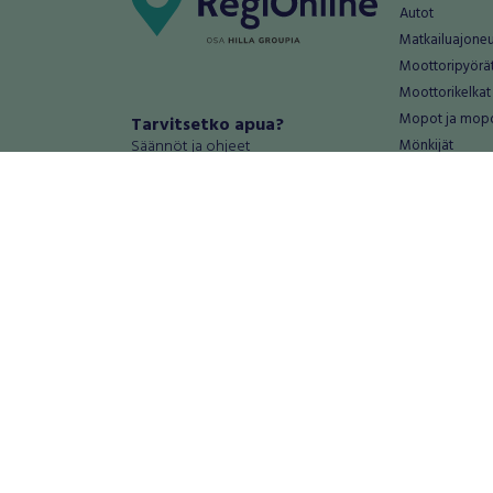
Autot
Matkailuajone
Moottoripyörä
Moottorikelkat
Mopot ja mop
Tarvitsetko apua?
Säännöt ja ohjeet
Mönkijät
Peräkärryt
Haluatko antaa palautetta tai
Raskas kalusto
kehitysehdotuksia?
Veneet
Palautteet ja kehitysehdotukset
Vanteet ja renk
Mainosta RegiOnlinessa
Varaosat ja tar
Käyttöehdot
Palvelut
Tietosuoja-asetukset
Antiikki ja
Tietoa Turvamaksu -palvelusta
Antiikkiesineet
Antiikkihuonek
Vanhat esineet
Vanhat huonek
Palvelut
Asunnot ja 