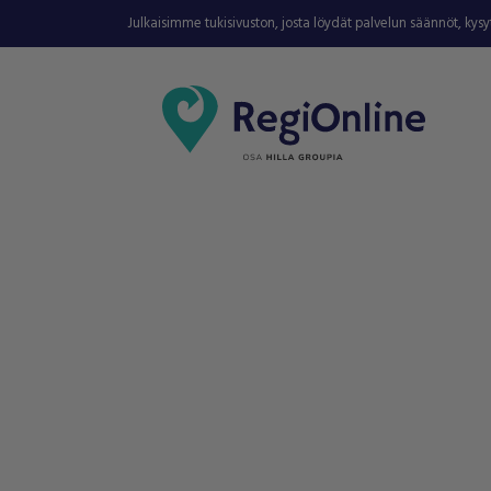
Julkaisimme tukisivuston, josta löydät palvelun säännöt, kys