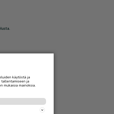
lusta.
eluiden käytöstä ja
n tallentamiseen ja
en mukaisia mainoksia.