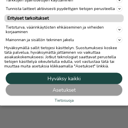
Tarkkojen sijaintitietojen käyttäminen
link
Tunnista laitteet aktiivisesti pyydettyjen tietojen perusteella
Erityiset tarkoitukset
Ilmoittaja:
- -
Tietoturva, väärinkäytösten ehkäiseminen ja virheiden
Katso ilmoittajan kaikki ilmoitukset
(
66
)
korjaaminen
Mainonnan ja sisällön tekninen jakelu
OTA YHTEYTTÄ ILMOITTAJAAN
Hyväksymällä sallit tietojesi käsittelyn. Suostumuksesi koskee
tätä palvelua, hyväksymättä jättäminen voi vaikuttaa
asiakaskokemukseesi. Jotkut teknologiat saattavat perustella
tietojen käsittelyä oikeutetulla edulla, voit vastustaa tätä tai
muuttaa muita asetuksia klikkaamalla "Asetukset" linkkiä.
Hyväksy kaikki
Asetukset
Tietosuoja