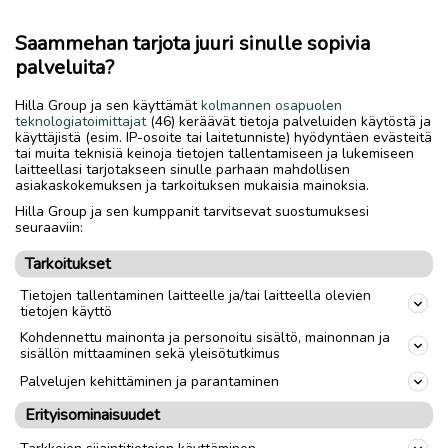
* Heijastintalutin 30 x 190 cm. 15 e
* Heijastinpanta koko L, 2,5 x 45-65 cm. 8 e
Saammehan tarjota juuri sinulle sopivia
* Heijastinliivi koko L, 44 x 79 cm 5 e
palveluita?
( MYYTY!!! Vaijerihihna 6 m, max 45 kg)
* Ison koiran lelut yhteensä 10 e
Hilla Group ja sen käyttämät
kolmannen osapuolen
* Jätepussit ja kotelo 1,50 e ( käy kaikille koirille)
teknologiatoimittajat
(46) keräävät tietoja palveluiden käytöstä ja
käyttäjistä (esim. IP-osoite tai laitetunniste) hyödyntäen evästeitä
tai muita teknisiä keinoja tietojen tallentamiseen ja lukemiseen
Mikäli ostat kaikki kerralla, myydään 38 eurolla eli saat
laitteellasi tarjotakseen sinulle parhaan mahdollisen
kaupan päälle jätepussit ja kotelon.
asiakaskokemuksen ja tarkoituksen mukaisia mainoksia.
Hilla Group ja sen kumppanit tarvitsevat suostumuksesi
Savuton, hajuton koti. Ei sisäilmaongelmia.
seuraaviin:
Tarkoitukset
Yhteys tekstiviestillä.
Kulkeutuu huomenna tarvittaessa Koivuhakaan omien
Tietojen tallentaminen laitteelle ja/tai laitteella olevien
tietojen käyttö
Kohdennettu mainonta ja personoitu sisältö, mainonnan ja
sisällön mittaaminen sekä yleisötutkimus
Toimitus lähialueelle
Toimitus
Palvelujen kehittäminen ja parantaminen
Nouto
Erityisominaisuudet