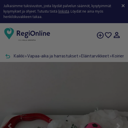
Julkaisimme tukisivuston, josta löydät palvelun säännöt, kysytyimmät
kysymykset ja ohjeet. Tutustu tästä
linkistä
. Löydät ne aina myös
henkilökuvakkeen takaa.
person
add_circle
favorite
undo
Kaikki
Vapaa-aika ja harrastukset
Eläintarvikkeet
Koirien 
double_arrow
double_arrow
double_arrow