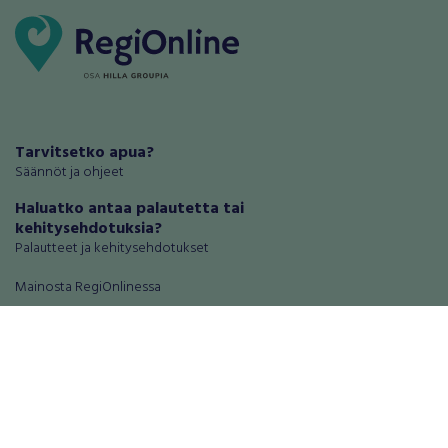
Tarvitsetko apua?
Säännöt ja ohjeet
Haluatko antaa palautetta tai
kehitysehdotuksia?
Palautteet ja kehitysehdotukset
Mainosta RegiOnlinessa
Käyttöehdot
Tietosuoja-asetukset
Tietoa Turvamaksu -palvelusta
Ajoneuvot
Asunnot
Autot
Autotallit ja varastot
Matkailuajoneuvot
Loma-asunnot