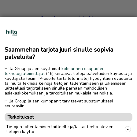
Ilmoitus on poistettu
Harmillista, mutta hakemasi ilmoitus on valitettavasti
poistettu palvelusta.
Saammehan tarjota juuri sinulle sopivia
Siirry etusivulle
palveluita?
Hilla Group ja sen käyttämät
kolmannen osapuolen
teknologiatoimittajat
(46) keräävät tietoja palveluiden käytöstä ja
käyttäjistä (esim. IP-osoite tai laitetunniste) hyödyntäen evästeitä
tai muita teknisiä keinoja tietojen tallentamiseen ja lukemiseen
laitteellasi tarjotakseen sinulle parhaan mahdollisen
asiakaskokemuksen ja tarkoituksen mukaisia mainoksia.
Hilla Group ja sen kumppanit tarvitsevat suostumuksesi
seuraaviin:
Tarkoitukset
Tietojen tallentaminen laitteelle ja/tai laitteella olevien
tietojen käyttö