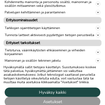
Kohdennettu mainonta ja personoitu sisältö, mainonnan ja
sisällön mittaaminen sekä yleisötutkimus
Palvelujen kehittäminen ja parantaminen
Erityisominaisuudet
Tarkkojen sijaintitietojen käyttäminen
Tunnista laitteet aktiivisesti pyydettyjen tietojen perusteella
Erityiset tarkoitukset
Tietoturva, väärinkäytösten ehkäiseminen ja virheiden
korjaaminen
Mainonnan ja sisällön tekninen jakelu
Hyväksymällä sallit tietojesi käsittelyn. Suostumuksesi koskee
tätä palvelua, hyväksymättä jättäminen voi vaikuttaa
asiakaskokemukseesi. Jotkut teknologiat saattavat perustella
tietojen käsittelyä oikeutetulla edulla, voit vastustaa tätä tai
muuttaa muita asetuksia klikkaamalla "Asetukset" linkkiä.
Hyväksy kaikki
Asetukset