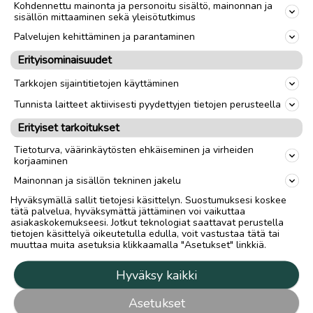
Kohdennettu mainonta ja personoitu sisältö, mainonnan ja
sisällön mittaaminen sekä yleisötutkimus
Palvelujen kehittäminen ja parantaminen
Erityisominaisuudet
Tarkkojen sijaintitietojen käyttäminen
Tunnista laitteet aktiivisesti pyydettyjen tietojen perusteella
Erityiset tarkoitukset
Tietoturva, väärinkäytösten ehkäiseminen ja virheiden
korjaaminen
Mainonnan ja sisällön tekninen jakelu
Hyväksymällä sallit tietojesi käsittelyn. Suostumuksesi koskee
tätä palvelua, hyväksymättä jättäminen voi vaikuttaa
asiakaskokemukseesi. Jotkut teknologiat saattavat perustella
tietojen käsittelyä oikeutetulla edulla, voit vastustaa tätä tai
muuttaa muita asetuksia klikkaamalla "Asetukset" linkkiä.
Hyväksy kaikki
Asetukset