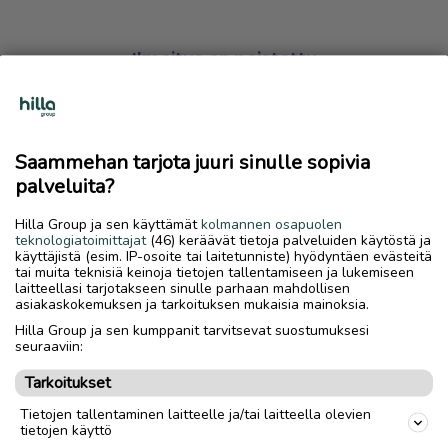
Ilmoitus on poistettu
Harmillista, mutta hakemasi ilmoitus on valitettavasti
poistettu palvelusta.
Saammehan tarjota juuri sinulle sopivia
Siirry etusivulle
palveluita?
Hilla Group ja sen käyttämät
kolmannen osapuolen
teknologiatoimittajat
(46) keräävät tietoja palveluiden käytöstä ja
käyttäjistä (esim. IP-osoite tai laitetunniste) hyödyntäen evästeitä
tai muita teknisiä keinoja tietojen tallentamiseen ja lukemiseen
laitteellasi tarjotakseen sinulle parhaan mahdollisen
asiakaskokemuksen ja tarkoituksen mukaisia mainoksia.
Hilla Group ja sen kumppanit tarvitsevat suostumuksesi
seuraaviin:
Tarkoitukset
Tietojen tallentaminen laitteelle ja/tai laitteella olevien
tietojen käyttö