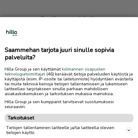
Ilmoitus on poistettu
Harmillista, mutta hakemasi ilmoitus on valitettavasti
poistettu palvelusta.
Saammehan tarjota juuri sinulle sopivia
Siirry etusivulle
palveluita?
Hilla Group ja sen käyttämät
kolmannen osapuolen
teknologiatoimittajat
(46) keräävät tietoja palveluiden käytöstä ja
käyttäjistä (esim. IP-osoite tai laitetunniste) hyödyntäen evästeitä
tai muita teknisiä keinoja tietojen tallentamiseen ja lukemiseen
laitteellasi tarjotakseen sinulle parhaan mahdollisen
asiakaskokemuksen ja tarkoituksen mukaisia mainoksia.
Hilla Group ja sen kumppanit tarvitsevat suostumuksesi
seuraaviin:
Tarkoitukset
Tietojen tallentaminen laitteelle ja/tai laitteella olevien
tietojen käyttö