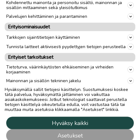
Kohdennettu mainonta ja personoitu sisältö, mainonnan ja
sisällön mittaaminen sekä yleisötutkimus
Palvelujen kehittäminen ja parantaminen
Erityisominaisuudet
Tarkkojen sijaintitietojen käyttäminen
Tunnista laitteet aktiivisesti pyydettyjen tietojen perusteella
Erityiset tarkoitukset
Tietoturva, väärinkäytösten ehkäiseminen ja virheiden
korjaaminen
Mainonnan ja sisällön tekninen jakelu
Hyväksymällä sallit tietojesi käsittelyn. Suostumuksesi koskee
tätä palvelua, hyväksymättä jättäminen voi vaikuttaa
asiakaskokemukseesi. Jotkut teknologiat saattavat perustella
tietojen käsittelyä oikeutetulla edulla, voit vastustaa tätä tai
muuttaa muita asetuksia klikkaamalla "Asetukset" linkkiä.
Hyväksy kaikki
Asetukset