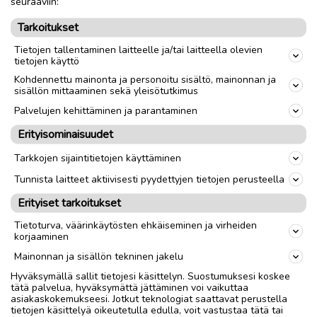
seuraaviin:
sähkömummis osat..eli ns tarakka akullisten, joissa vanteessa
Tarkoitukset
napamoottori, 28 ja 26 koot yleisesti...
Tietojen tallentaminen laitteelle ja/tai laitteella olevien
**Tapauksesta riippuen saatan maksaa välirahaa jopa.
tietojen käyttö
Kohdennettu mainonta ja personoitu sisältö, mainonnan ja
sisällön mittaaminen sekä yleisötutkimus
cagiva4ever@yahoo.com
Palvelujen kehittäminen ja parantaminen
nolla4o-8742o6neljä , vain soitot, kiitos ! ei Tekstareita !! En
Erityisominaisuudet
käytä ns älypuhelinta, eikä kiinnosta tekstailla.
Soitot mieluiten 18:00 jälkeen.
Tarkkojen sijaintitietojen käyttäminen
@ paras, sinne suoraan vaihtokauppa kuvat tietoineen jne !
Tunnista laitteet aktiivisesti pyydettyjen tietojen perusteella
Yksityinen myyjä. Yksityisomaisuutta.
Erityiset tarkoitukset
Tietoturva, väärinkäytösten ehkäiseminen ja virheiden
korjaaminen
Toimitus lähialueelle
Toimitus
Mainonnan ja sisällön tekninen jakelu
Lähetys
Hyväksymällä sallit tietojesi käsittelyn. Suostumuksesi koskee
Nouto
tätä palvelua, hyväksymättä jättäminen voi vaikuttaa
asiakaskokemukseesi. Jotkut teknologiat saattavat perustella
tietojen käsittelyä oikeutetulla edulla, voit vastustaa tätä tai