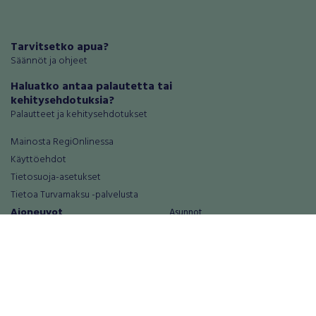
Tarvitsetko apua?
Säännöt ja ohjeet
Haluatko antaa palautetta tai
kehitysehdotuksia?
Palautteet ja kehitysehdotukset
Mainosta RegiOnlinessa
Käyttöehdot
Tietosuoja-asetukset
Tietoa Turvamaksu -palvelusta
Ajoneuvot
Asunnot
Autot
Autotallit ja varastot
Matkailuajoneuvot
Loma-asunnot
Moottoripyörät
Maa- ja metsätilat
Moottorikelkat
Toimitilat
Mopot ja mopoautot
Tontit
Mönkijät
Palvelut