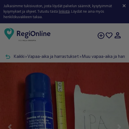
Julkaisimme tukisivuston, josta löydät palvelun säännöt, kysytyimmät
kysymykset ja ohjeet. Tutustu tästä
linkistä
. Löydät ne aina myös
henkilökuvakkeen takaa.
person
add_circle
favorite
undo
Kaikki
Vapaa-aika ja harrastukset
Muu vapaa-aika ja harra
double_arrow
double_arrow