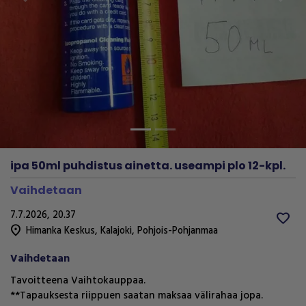
Previous
Next
ipa 50ml puhdistus ainetta. useampi plo 12-kpl.
Vaihdetaan
7.7.2026, 20.37
favorite
location_on
Himanka Keskus
,
Kalajoki
,
Pohjois-Pohjanmaa
Vaihdetaan
Tavoitteena Vaihtokauppaa.
**Tapauksesta riippuen saatan maksaa välirahaa jopa.