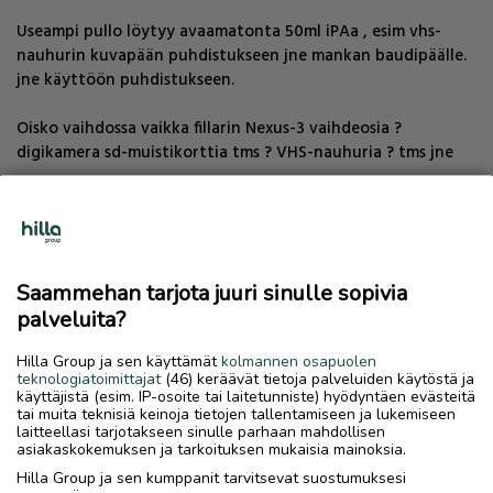
Useampi pullo löytyy avaamatonta 50ml iPAa , esim vhs-
nauhurin kuvapään puhdistukseen jne mankan baudipäälle.
jne käyttöön puhdistukseen.
Oisko vaihdossa vaikka fillarin Nexus-3 vaihdeosia ?
digikamera sd-muistikorttia tms ? VHS-nauhuria ? tms jne
TAVARAVAIHDOT, esim osviittaa:
Tapauksesta riippuen ei tarvitse olla 1:1 vaihtoarvo. esim risa
Saammehan tarjota juuri sinulle sopivia
kiinalainen mopo skootteri käy päikseen vaihdossa tms. jopa
palveluita?
paperittomat kiinalaiset mopot jne mopot ja 125cc jne myös
lasten ATV mönkijät..
Hilla Group ja sen käyttämät
kolmannen osapuolen
teknologiatoimittajat
(46) keräävät tietoja palveluiden käytöstä ja
Muutakin saa tarjota vaihdossa !
käyttäjistä (esim. IP-osoite tai laitetunniste) hyödyntäen evästeitä
tai muita teknisiä keinoja tietojen tallentamiseen ja lukemiseen
laitteellasi tarjotakseen sinulle parhaan mahdollisen
esim MTB 26 29 maastopyörä osia-raatoja. tai CycloCross.
asiakaskokemuksen ja tarkoituksen mukaisia mainoksia.
jne Vialliset-vajaat Sähkö polkupyörät ja niiden
Hilla Group ja sen kumppanit tarvitsevat suostumuksesi
Sähkötekniikka osat, etenkin perus halppis kiinalaiset 28