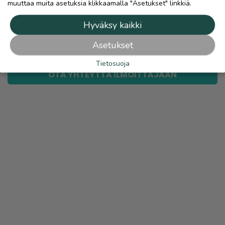
muuttaa muita asetuksia klikkaamalla "Asetukset" linkkiä.
link
Hyväksy kaikki
Ilmoittaja:
markus ojatalo
Asetukset
Katso ilmoittajan kaikki ilmoitukset
(
233
)
Tietosuoja
OTA YHTEYTTÄ ILMOITTAJAAN