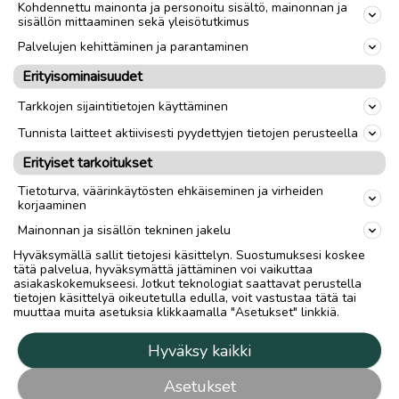
Kohdennettu mainonta ja personoitu sisältö, mainonnan ja
sisällön mittaaminen sekä yleisötutkimus
Palvelujen kehittäminen ja parantaminen
Erityisominaisuudet
Tarkkojen sijaintitietojen käyttäminen
Tunnista laitteet aktiivisesti pyydettyjen tietojen perusteella
Erityiset tarkoitukset
Tietoturva, väärinkäytösten ehkäiseminen ja virheiden
korjaaminen
Mainonnan ja sisällön tekninen jakelu
Hyväksymällä sallit tietojesi käsittelyn. Suostumuksesi koskee
tätä palvelua, hyväksymättä jättäminen voi vaikuttaa
asiakaskokemukseesi. Jotkut teknologiat saattavat perustella
tietojen käsittelyä oikeutetulla edulla, voit vastustaa tätä tai
muuttaa muita asetuksia klikkaamalla "Asetukset" linkkiä.
Hyväksy kaikki
Asetukset