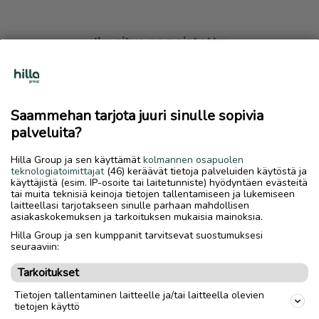
Ilmoitus on poistettu
Harmillista, mutta hakemasi ilmoitus on valitettavasti
poistettu palvelusta.
Saammehan tarjota juuri sinulle sopivia
Siirry etusivulle
palveluita?
Hilla Group ja sen käyttämät
kolmannen osapuolen
teknologiatoimittajat
(46) keräävät tietoja palveluiden käytöstä ja
käyttäjistä (esim. IP-osoite tai laitetunniste) hyödyntäen evästeitä
tai muita teknisiä keinoja tietojen tallentamiseen ja lukemiseen
laitteellasi tarjotakseen sinulle parhaan mahdollisen
asiakaskokemuksen ja tarkoituksen mukaisia mainoksia.
Hilla Group ja sen kumppanit tarvitsevat suostumuksesi
seuraaviin:
Tarkoitukset
Tietojen tallentaminen laitteelle ja/tai laitteella olevien
tietojen käyttö