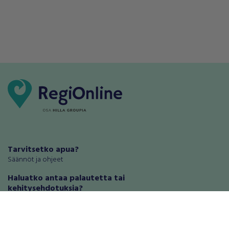
Tarvitsetko apua?
Säännöt ja ohjeet
Haluatko antaa palautetta tai
kehitysehdotuksia?
Palautteet ja kehitysehdotukset
Mainosta RegiOnlinessa