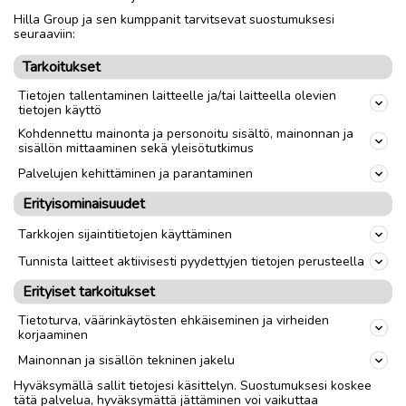
Hilla Group ja sen kumppanit tarvitsevat suostumuksesi
Nouto
Toimitus
seuraaviin:
Tarkoitukset
link
Tietojen tallentaminen laitteelle ja/tai laitteella olevien
tietojen käyttö
Ilmoittaja:
Aila- -Wikström
Kohdennettu mainonta ja personoitu sisältö, mainonnan ja
sisällön mittaaminen sekä yleisötutkimus
Katso ilmoittajan kaikki ilmoitukset
(
3
)
Palvelujen kehittäminen ja parantaminen
OTA YHTEYTTÄ ILMOITTAJAAN
Erityisominaisuudet
Tarkkojen sijaintitietojen käyttäminen
Tunnista laitteet aktiivisesti pyydettyjen tietojen perusteella
Erityiset tarkoitukset
Tietoturva, väärinkäytösten ehkäiseminen ja virheiden
korjaaminen
Mainonnan ja sisällön tekninen jakelu
Hyväksymällä sallit tietojesi käsittelyn. Suostumuksesi koskee
tätä palvelua, hyväksymättä jättäminen voi vaikuttaa