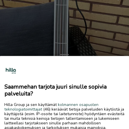
Previous
Next
Infrapunalamppu
20 €
Saammehan tarjota juuri sinulle sopivia
7.7.2026, 11.45
favorite
palveluita?
location_on
Rytimäki
,
Kokkola
,
Keski-Pohjanmaa
Hilla Group ja sen käyttämät
kolmannen osapuolen
Myydään
teknologiatoimittajat
(46) keräävät tietoja palveluiden käytöstä ja
käyttäjistä (esim. IP-osoite tai laitetunniste) hyödyntäen evästeitä
Käyttämätön infrapunalammpu
tai muita teknisiä keinoja tietojen tallentamiseen ja lukemiseen
laitteellasi tarjotakseen sinulle parhaan mahdollisen
asiakaskokemuksen ja tarkoituksen mukaisia mainoksia.