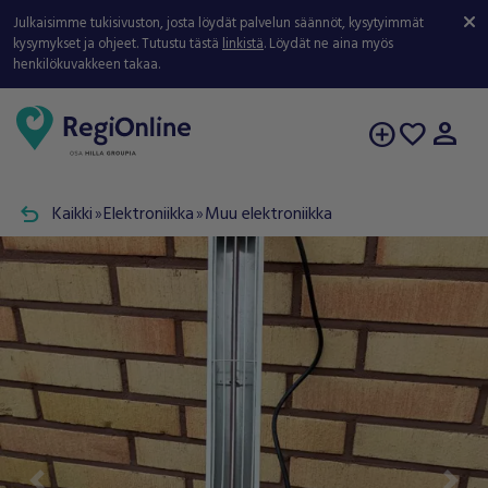
Julkaisimme tukisivuston, josta löydät palvelun säännöt, kysytyimmät
kysymykset ja ohjeet. Tutustu tästä
linkistä
. Löydät ne aina myös
henkilökuvakkeen takaa.
person
add_circle
favorite
undo
Kaikki
Elektroniikka
Muu elektroniikka
double_arrow
double_arrow