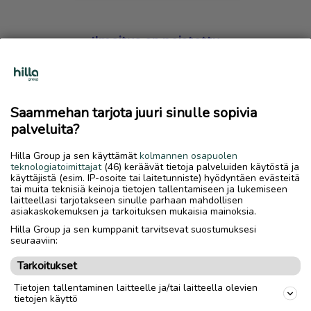
Ilmoitus on poistettu
Harmillista, mutta hakemasi ilmoitus on valitettavasti
poistettu palvelusta.
Saammehan tarjota juuri sinulle sopivia
Siirry etusivulle
palveluita?
Hilla Group ja sen käyttämät
kolmannen osapuolen
teknologiatoimittajat
(46) keräävät tietoja palveluiden käytöstä ja
käyttäjistä (esim. IP-osoite tai laitetunniste) hyödyntäen evästeitä
tai muita teknisiä keinoja tietojen tallentamiseen ja lukemiseen
laitteellasi tarjotakseen sinulle parhaan mahdollisen
asiakaskokemuksen ja tarkoituksen mukaisia mainoksia.
Hilla Group ja sen kumppanit tarvitsevat suostumuksesi
seuraaviin:
Tarkoitukset
Tietojen tallentaminen laitteelle ja/tai laitteella olevien
tietojen käyttö