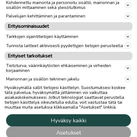
Kohdennettu mainonta ja personoitu sisältö, mainonnan ja
sisällön mittaaminen sekä yleisötutkimus
Palvelujen kehittäminen ja parantaminen
Erityisominaisuudet
Tarkkojen sijaintitietojen käyttäminen
Tunnista laitteet aktiivisesti pyydettyjen tietojen perusteella
Erityiset tarkoitukset
Tietoturva, väärinkäytösten ehkäiseminen ja virheiden
korjaaminen
Mainonnan ja sisällön tekninen jakelu
Hyväksymällä sallit tietojesi käsittelyn. Suostumuksesi koskee
tätä palvelua, hyväksymättä jättäminen voi vaikuttaa
asiakaskokemukseesi. Jotkut teknologiat saattavat perustella
tietojen käsittelyä oikeutetulla edulla, voit vastustaa tätä tai
muuttaa muita asetuksia klikkaamalla "Asetukset" linkkiä.
Hyväksy kaikki
Asetukset