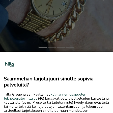
Previous
Next
Ilmainen arviointi ei pakko kauppaa
Ostetaan
Saammehan tarjota juuri sinulle sopivia
12.6.2026, 14.40
favorite
palveluita?
location_on
Kokkola Keskus
,
Kokkola
,
Keski-Pohjanmaa
Hilla Group ja sen käyttämät
kolmannen osapuolen
Ostetaan
teknologiatoimittajat
(46) keräävät tietoja palveluiden käytöstä ja
käyttäjistä (esim. IP-osoite tai laitetunniste) hyödyntäen evästeitä
Kulta ja hopea kaikki käy, myös vanhat rahat ym.
tai muita teknisiä keinoja tietojen tallentamiseen ja lukemiseen
laitteellasi tarjotakseen sinulle parhaan mahdollisen