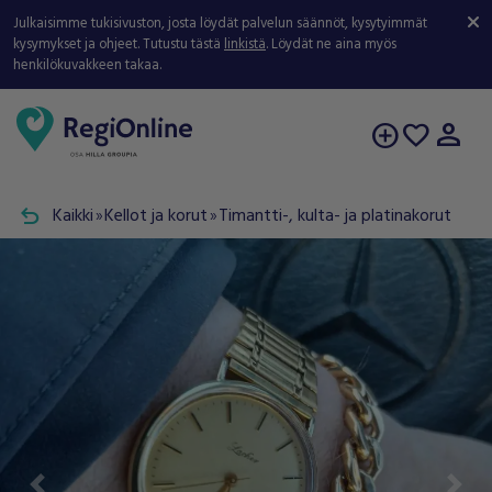
Julkaisimme tukisivuston, josta löydät palvelun säännöt, kysytyimmät
kysymykset ja ohjeet. Tutustu tästä
linkistä
. Löydät ne aina myös
henkilökuvakkeen takaa.
person
add_circle
favorite
undo
Kaikki
Kellot ja korut
Timantti-, kulta- ja platinakorut
double_arrow
double_arrow