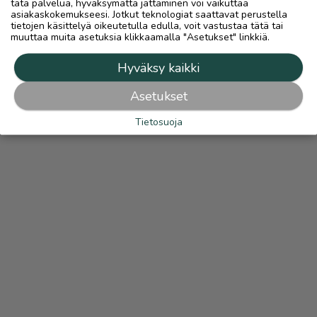
tätä palvelua, hyväksymättä jättäminen voi vaikuttaa
asiakaskokemukseesi. Jotkut teknologiat saattavat perustella
tietojen käsittelyä oikeutetulla edulla, voit vastustaa tätä tai
muuttaa muita asetuksia klikkaamalla "Asetukset" linkkiä.
Hyväksy kaikki
Asetukset
Tietosuoja