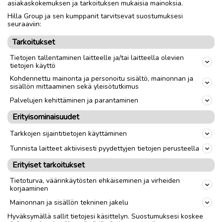
asiakaskokemuksen ja tarkoituksen mukaisia mainoksia.
Hilla Group ja sen kumppanit tarvitsevat suostumuksesi
Nouto
Toimitus
seuraaviin:
Tarkoitukset
link
Tietojen tallentaminen laitteelle ja/tai laitteella olevien
tietojen käyttö
Kohdennettu mainonta ja personoitu sisältö, mainonnan ja
Ilmoittaja:
Erkki Kotomäki
sisällön mittaaminen sekä yleisötutkimus
Katso ilmoittajan kaikki ilmoitukset
(
17
)
Palvelujen kehittäminen ja parantaminen
Erityisominaisuudet
OTA YHTEYTTÄ ILMOITTAJAAN
Tarkkojen sijaintitietojen käyttäminen
Tunnista laitteet aktiivisesti pyydettyjen tietojen perusteella
Erityiset tarkoitukset
Tietoturva, väärinkäytösten ehkäiseminen ja virheiden
korjaaminen
Mainonnan ja sisällön tekninen jakelu
Hyväksymällä sallit tietojesi käsittelyn. Suostumuksesi koskee