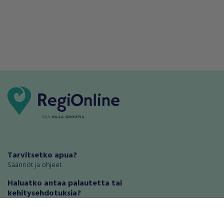
Tarvitsetko apua?
Säännöt ja ohjeet
Haluatko antaa palautetta tai
kehitysehdotuksia?
Palautteet ja kehitysehdotukset
Mainosta RegiOnlinessa