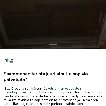
Previous
Next
Ikkuna lasi 3kpl
Annetaan
Saammehan tarjota juuri sinulle sopivia
6.7.2026, 20.06
favorite
palveluita?
location_on
Kirkonmäki-Isokylä
,
Kokkola
,
Keski-Pohjanmaa
Hilla Group ja sen käyttämät
kolmannen osapuolen
Annetaan
teknologiatoimittajat
(46) keräävät tietoja palveluiden käytöstä ja
käyttäjistä (esim. IP-osoite tai laitetunniste) hyödyntäen evästeitä
Noin 80x100cm
tai muita teknisiä keinoja tietojen tallentamiseen ja lukemiseen
3kpl
laitteellasi tarjotakseen sinulle parhaan mahdollisen