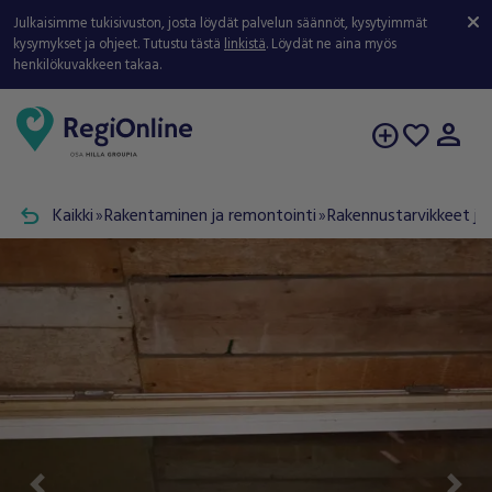
Julkaisimme tukisivuston, josta löydät palvelun säännöt, kysytyimmät
kysymykset ja ohjeet. Tutustu tästä
linkistä
. Löydät ne aina myös
henkilökuvakkeen takaa.
person
add_circle
favorite
undo
Kaikki
Rakentaminen ja remontointi
Rakennustarvikkeet ja 
double_arrow
double_arrow