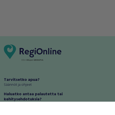
Tarvitsetko apua?
Säännöt ja ohjeet
Haluatko antaa palautetta tai
kehitysehdotuksia?
Palautteet ja kehitysehdotukset
Mainosta RegiOnlinessa