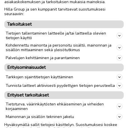
asiakaskokemuksen ja tarkoituksen mukaisia mainoksia.
Hilla Group ja sen kumppanit tarvitsevat suostumuksesi
Nouto
Toimitus
seuraaviin:
Tarkoitukset
link
Tietojen tallentaminen laitteelle ja/tai laitteella olevien
tietojen käyttö
Kohdennettu mainonta ja personoitu sisältö, mainonnan ja
Ilmoittaja:
Jh
sisällön mittaaminen sekä yleisötutkimus
Katso ilmoittajan kaikki ilmoitukset
(
6
)
Palvelujen kehittäminen ja parantaminen
Erityisominaisuudet
OTA YHTEYTTÄ ILMOITTAJAAN
Tarkkojen sijaintitietojen käyttäminen
Tunnista laitteet aktiivisesti pyydettyjen tietojen perusteella
Erityiset tarkoitukset
Tietoturva, väärinkäytösten ehkäiseminen ja virheiden
korjaaminen
Mainonnan ja sisällön tekninen jakelu
Hyväksymällä sallit tietojesi käsittelyn. Suostumuksesi koskee