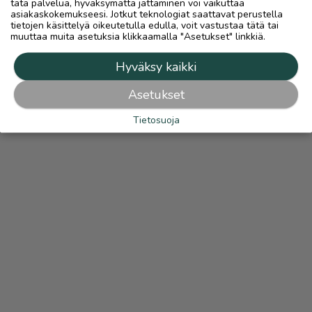
tätä palvelua, hyväksymättä jättäminen voi vaikuttaa
asiakaskokemukseesi. Jotkut teknologiat saattavat perustella
tietojen käsittelyä oikeutetulla edulla, voit vastustaa tätä tai
muuttaa muita asetuksia klikkaamalla "Asetukset" linkkiä.
Hyväksy kaikki
Asetukset
Tietosuoja