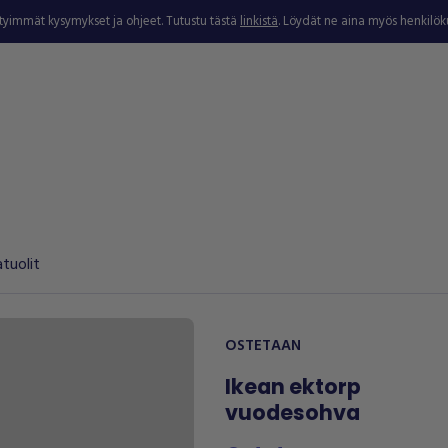
ytyimmät kysymykset ja ohjeet. Tutustu tästä
linkistä
. Löydät ne aina myös henkilö
atuolit
OSTETAAN
Ikean ektorp
vuodesohva