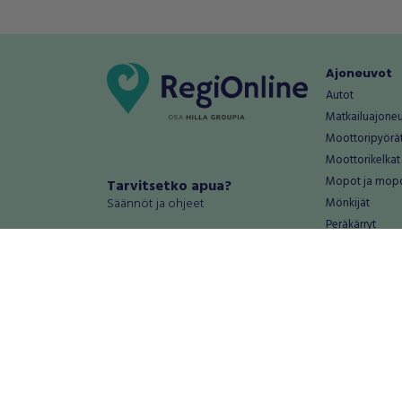
Ajoneuvot
Autot
Matkailuajone
Moottoripyörä
Moottorikelkat
Mopot ja mop
Tarvitsetko apua?
Säännöt ja ohjeet
Mönkijät
Peräkärryt
Haluatko antaa palautetta tai
Raskas kalusto
kehitysehdotuksia?
Veneet
Palautteet ja kehitysehdotukset
Vanteet ja renk
Mainosta RegiOnlinessa
Varaosat ja tar
Käyttöehdot
Palvelut
Tietosuoja-asetukset
Antiikki ja
Tietoa Turvamaksu -palvelusta
Antiikkiesineet
Antiikkihuonek