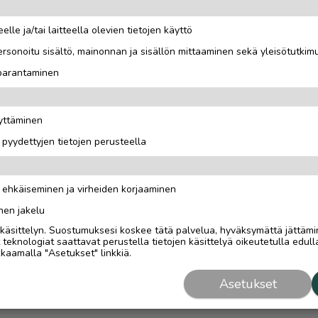
elle ja/tai laitteella olevien tietojen käyttö
arvita oikeesti muutako
rsonoitu sisältö, mainonnan ja sisällön mittaaminen sekä yleisötutkim
 parantaminen
äyttäminen
i pyydettyjen tietojen perusteella
n ehkäiseminen ja virheiden korjaaminen
nen jakelu
i käsittelyn. Suostumuksesi koskee tätä palvelua, hyväksymättä jättämi
eknologiat saattavat perustella tietojen käsittelyä oikeutetulla edulla
kaamalla "Asetukset" linkkiä.
Asetukset