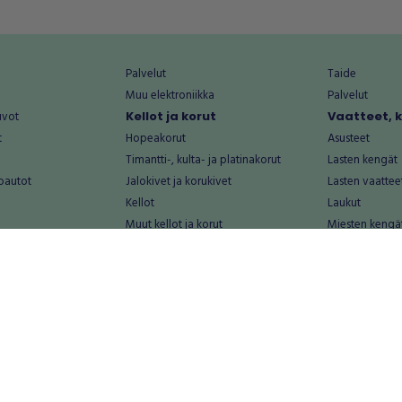
Palvelut
Taide
Muu elektroniikka
Palvelut
uvot
Kellot ja korut
Vaatteet, 
t
Hopeakorut
Asusteet
Timantti-, kulta- ja platinakorut
Lasten kengät
oautot
Jalokivet ja korukivet
Lasten vaattee
Kellot
Laukut
Muut kellot ja korut
Miesten kengä
Palvelut
Miesten vaatte
Koti ja asuminen
Naisten kengä
aat
Huonekalut ja säilytys
Naisten vaatte
vikkeet
Keittiötarvikkeet ja astiat
Nuorten kengä
Kodinkoneet ja tarvikkeet
Nuorten vaatt
 vanhat esineet
Kotitoimisto
Palvelut
Kylpyhuone ja sauna
Vapaa-aika
alut
Lasten tarvikkeet ja lelut
Airsoft