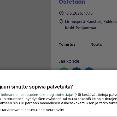
Ostetaan
schedule
13.6.2026, 17.16
location_on
Linnusperä-Kaustari
,
Kokkol
Keski-Pohjanmaa
Nouto
Toimitus
Jaa kohde:
link
uri sinulle sopivia palveluita?
Ilmoittaja:
Ari Luokkala
Katso ilmoittajan kaikki
t
kolmannen osapuolen teknologiatoimittajat
(46) keräävät tietoja palv
tai laitetunniste) hyödyntäen evästeitä tai muita teknisiä keinoja tietoje
ilmoitukset
(
8
)
jotakseen sinulle parhaan mahdollisen asiakaskokemuksen ja tarkoituks
 tarvitsevat suostumuksesi seuraaviin:
OTA YHTEYTTÄ ILMOITTAJ