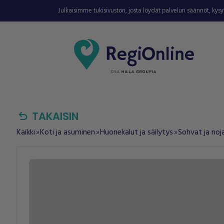
Julkaisimme tukisivuston, josta löydät palvelun säännöt, kys
undo
TAKAISIN
Kaikki
Koti ja asuminen
Huonekalut ja säilytys
Sohvat ja noj
double_arrow
double_arrow
double_arrow