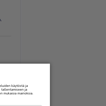
a
,
eluiden käytöstä ja
n tallentamiseen ja
en mukaisia mainoksia.
AAN