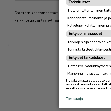
Tarkoitukset
Tietojen tallentaminen laitte
Ostetaan kahenmaattava ja kolmenistuttava ektorp.Ei t
Kohdennettu mainonta ja pe
kaikki patjat ja tyynyt mutta koko soffaki käy
Palvelujen kehittäminen ja
Erityisominaisuudet
Tarkkojen sijaintitietojen k
Tunnista laitteet aktiivisest
Erityiset tarkoitukset
Tietoturva, väärinkäytöste
Mainonnan ja sisällön tekni
Hyväksymällä sallit tietojes
asiakaskokemukseesi. Jotkut t
muuttaa muita asetuksia klik
Tietosuoja