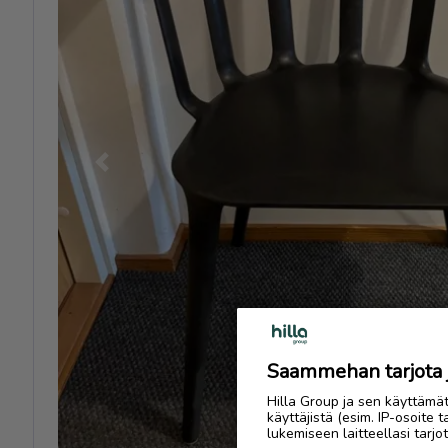
Previous
Saammehan tarjota ju
Hilla Group ja sen käyttämä
käyttäjistä (esim. IP-osoite 
lukemiseen laitteellasi tar