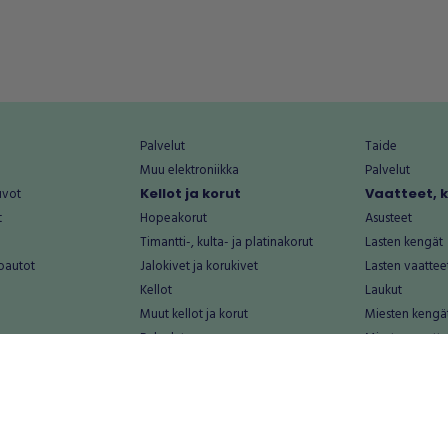
Palvelut
Taide
Muu elektroniikka
Palvelut
uvot
Kellot ja korut
Vaatteet, 
t
Hopeakorut
Asusteet
Timantti-, kulta- ja platinakorut
Lasten kengät
oautot
Jalokivet ja korukivet
Lasten vaattee
Kellot
Laukut
Muut kellot ja korut
Miesten kengä
Palvelut
Miesten vaatte
Koti ja asuminen
Naisten kengä
aat
Huonekalut ja säilytys
Naisten vaatte
vikkeet
Keittiötarvikkeet ja astiat
Nuorten kengä
Kodinkoneet ja tarvikkeet
Nuorten vaatt