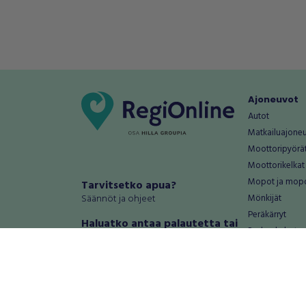
Ajoneuvot
Autot
Matkailuajone
Moottoripyörä
Moottorikelkat
Mopot ja mop
Tarvitsetko apua?
Säännöt ja ohjeet
Mönkijät
Peräkärryt
Haluatko antaa palautetta tai
Raskas kalusto
kehitysehdotuksia?
Veneet
Palautteet ja kehitysehdotukset
Vanteet ja renk
Mainosta RegiOnlinessa
Varaosat ja tar
Käyttöehdot
Palvelut