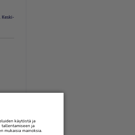
,
Keski-
eluiden käytöstä ja
AAN
n tallentamiseen ja
en mukaisia mainoksia.