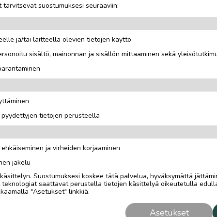
 tarvitsevat suostumuksesi seuraaviin:
elle ja/tai laitteella olevien tietojen käyttö
rsonoitu sisältö, mainonnan ja sisällön mittaaminen sekä yleisötutkim
 parantaminen
n ja ehjä.
äyttäminen
i pyydettyjen tietojen perusteella
n ehkäiseminen ja virheiden korjaaminen
nen jakelu
i käsittelyn. Suostumuksesi koskee tätä palvelua, hyväksymättä jättämi
eknologiat saattavat perustella tietojen käsittelyä oikeutetulla edulla
kaamalla "Asetukset" linkkiä.
Asetukset