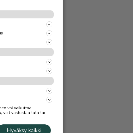
us
nen voi vaikuttaa
, voit vastustaa tätä tai
Hyväksy kaikki