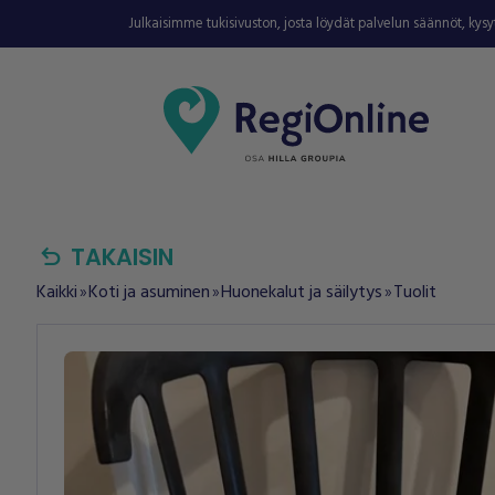
Julkaisimme tukisivuston, josta löydät palvelun säännöt, kys
undo
TAKAISIN
Kaikki
Koti ja asuminen
Huonekalut ja säilytys
Tuolit
double_arrow
double_arrow
double_arrow