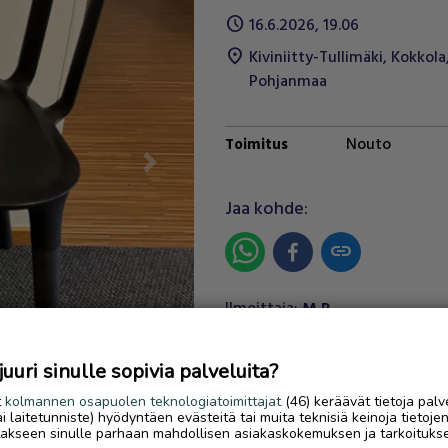
schedule
16.6.2026, 19.06
location_on
Kiviniitty-Tullimäki
,
Kokkola
Pohjanmaa
Nouto
Toimitus
Next
Jaa kohde:
link
Ilmoittaja:
M.P.
Katso ilmoittajan kaikki
ilmoitukset
(
5
)
uri sinulle sopivia palveluita?
t
kolmannen osapuolen teknologiatoimittajat
(46) keräävät tietoja palv
OTA YHTEYTTÄ ILMOITTAJ
tai laitetunniste) hyödyntäen evästeitä tai muita teknisiä keinoja tietoje
jotakseen sinulle parhaan mahdollisen asiakaskokemuksen ja tarkoituks