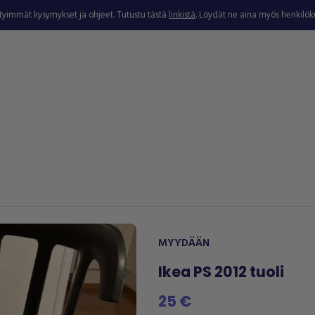
ytyimmät kysymykset ja ohjeet. Tutustu tästä
linkistä
. Löydät ne aina myös henkilö
MYYDÄÄN
Ikea PS 2012 tuoli
25 €