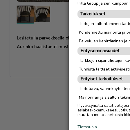
Hilla Group ja sen kumppanit
Tarkoitukset
Tietojen tallentaminen laitte
Kohdennettu mainonta ja pe
Lasitetulla parvekkeella ollut jämäkkä tuoli.
Palvelujen kehittäminen ja
Aurinko haalistanut mustaa väriä, muuten hyväkuntoine
Erityisominaisuudet
Tarkkojen sijaintitietojen k
Tunnista laitteet aktiivisest
Erityiset tarkoitukset
Tietoturva, väärinkäytöste
Mainonnan ja sisällön tekni
Hyväksymällä sallit tietojes
asiakaskokemukseesi. Jotkut t
muuttaa muita asetuksia klik
Tietosuoja