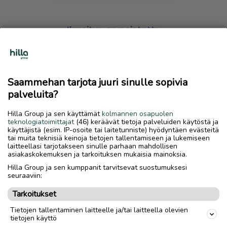
Ilmoitus on poistettu
Harmillista, mutta hakemasi ilmoitus on valitettavasti
poistettu palvelusta.
Saammehan tarjota juuri sinulle sopivia
Siirry etusivulle
palveluita?
Hilla Group ja sen käyttämät
kolmannen osapuolen
teknologiatoimittajat
(46) keräävät tietoja palveluiden käytöstä ja
käyttäjistä (esim. IP-osoite tai laitetunniste) hyödyntäen evästeitä
tai muita teknisiä keinoja tietojen tallentamiseen ja lukemiseen
laitteellasi tarjotakseen sinulle parhaan mahdollisen
asiakaskokemuksen ja tarkoituksen mukaisia mainoksia.
Hilla Group ja sen kumppanit tarvitsevat suostumuksesi
seuraaviin:
Tarkoitukset
Tietojen tallentaminen laitteelle ja/tai laitteella olevien
tietojen käyttö