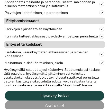
Kohdennettu mainonta ja personoitu sisältö, mainonnan ja
sisällön mittaaminen sekä yleisötutkimus
Palvelujen kehittäminen ja parantaminen
Erityisominaisuudet
Tarkkojen sijaintitietojen käyttäminen
Tunnista laitteet aktiivisesti pyydettyjen tietojen perusteella
Erityiset tarkoitukset
Tietoturva, väärinkäytösten ehkäiseminen ja virheiden
korjaaminen
Mainonnan ja sisällön tekninen jakelu
Hyväksymällä sallit tietojesi käsittelyn. Suostumuksesi koskee
tätä palvelua, hyväksymättä jättäminen voi vaikuttaa
asiakaskokemukseesi. Jotkut teknologiat saattavat perustella
tietojen käsittelyä oikeutetulla edulla, voit vastustaa tätä tai
muuttaa muita asetuksia klikkaamalla "Asetukset" linkkiä.
Hyväksy kaikki
Asetukset