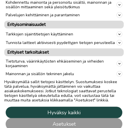
Kohdennettu mainonta ja personoitu sisältö, mainonnan ja
sisällön mittaaminen sekä yleisötutkimus
Palvelujen kehittäminen ja parantaminen
Erityisominaisuudet
Tarkkojen sijaintitietojen käyttäminen
Tunnista laitteet aktiivisesti pyydettyjen tietojen perusteella
Erityiset tarkoitukset
Tietoturva, väärinkäytösten ehkäiseminen ja virheiden
korjaaminen
Mainonnan ja sisällön tekninen jakelu
Hyväksymällä sallit tietojesi käsittelyn. Suostumuksesi koskee
tätä palvelua, hyväksymättä jättäminen voi vaikuttaa
asiakaskokemukseesi. Jotkut teknologiat saattavat perustella
tietojen käsittelyä oikeutetulla edulla, voit vastustaa tätä tai
muuttaa muita asetuksia klikkaamalla "Asetukset" linkkiä.
Hyväksy kaikki
Asetukset