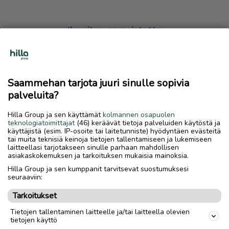
Ilmoitus on poistettu
Harmillista, mutta hakemasi ilmoitus on valitettavasti
poistettu palvelusta.
Saammehan tarjota juuri sinulle sopivia
Siirry etusivulle
palveluita?
Hilla Group ja sen käyttämät
kolmannen osapuolen
teknologiatoimittajat
(46) keräävät tietoja palveluiden käytöstä ja
käyttäjistä (esim. IP-osoite tai laitetunniste) hyödyntäen evästeitä
tai muita teknisiä keinoja tietojen tallentamiseen ja lukemiseen
laitteellasi tarjotakseen sinulle parhaan mahdollisen
asiakaskokemuksen ja tarkoituksen mukaisia mainoksia.
Hilla Group ja sen kumppanit tarvitsevat suostumuksesi
seuraaviin:
Tarkoitukset
Tietojen tallentaminen laitteelle ja/tai laitteella olevien
tietojen käyttö