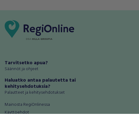
Tarvitsetko apua?
Säännöt ja ohjeet
Haluatko antaa palautetta tai
kehitysehdotuksia?
Palautteet ja kehitysehdotukset
Mainosta RegiOnlinessa
Käyttöehdot
Tietosuoja-asetukset
Tietoa Turvamaksu -palvelusta
Ajoneuvot
Asunnot