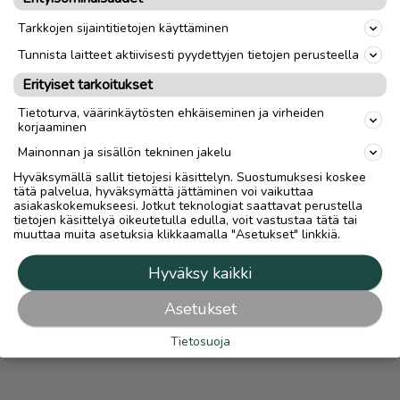
OTA YHTEYTTÄ ILMOITTAJAAN
Tarkkojen sijaintitietojen käyttäminen
Tunnista laitteet aktiivisesti pyydettyjen tietojen perusteella
MAKSA TURVALLISESTI TÄSTÄ
Erityiset tarkoitukset
Tietoturva, väärinkäytösten ehkäiseminen ja virheiden
Mahdollisuus maksaa turvallisesti Turvamaksulla lisätään
korjaaminen
automaattisesti kaikkiin ilmoituksiin, joissa on lähetys-
vaihtoehto.
Turvamaksut.fi
Mainonnan ja sisällön tekninen jakelu
Lue
Turvamaksusta
Hyväksymällä sallit tietojesi käsittelyn. Suostumuksesi koskee
tätä palvelua, hyväksymättä jättäminen voi vaikuttaa
asiakaskokemukseesi. Jotkut teknologiat saattavat perustella
tietojen käsittelyä oikeutetulla edulla, voit vastustaa tätä tai
muuttaa muita asetuksia klikkaamalla "Asetukset" linkkiä.
Hyväksy kaikki
Asetukset
Tietosuoja