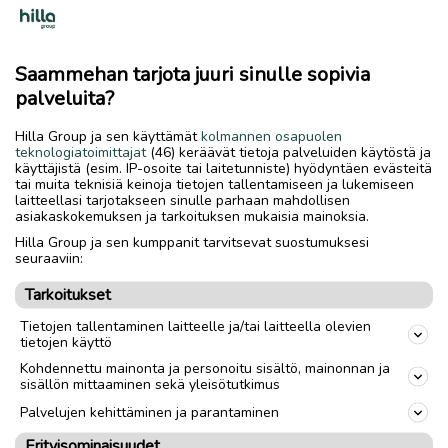
suunnitellut vuonna 2005. Vihreät lasipurkit kirkkailla
kansilla. Purkit sopivat esimerkiksi kuivatuotteiden
säilytykseen tai sisustusesineiksi. Itselläni purkit olleet
Saammehan tarjota juuri sinulle sopivia
käytössä maustesäilytyksessä.
palveluita?
- Ison ja pienen purkin korkeus ilman kantta n. 6,5 cm ja
Hilla Group ja sen käyttämät
kolmannen osapuolen
kannen kanssa n. 7,8 cm
teknologiatoimittajat
(46) keräävät tietoja palveluiden käytöstä ja
- Pienen purkin leveys n. 6 cm ja kannen leveys n. 7,3 cm
käyttäjistä (esim. IP-osoite tai laitetunniste) hyödyntäen evästeitä
tai muita teknisiä keinoja tietojen tallentamiseen ja lukemiseen
- Ison purkin leveys n. 8 cm ja kannen leveys n. 9,3 cm
laitteellasi tarjotakseen sinulle parhaan mahdollisen
asiakaskokemuksen ja tarkoituksen mukaisia mainoksia.
Hilla Group ja sen kumppanit tarvitsevat suostumuksesi
Lähetys
Toimitus
seuraaviin:
Nouto
Tarkoitukset
Tietojen tallentaminen laitteelle ja/tai laitteella olevien
tietojen käyttö
link
Kohdennettu mainonta ja personoitu sisältö, mainonnan ja
sisällön mittaaminen sekä yleisötutkimus
Ilmoittaja:
Saara
Palvelujen kehittäminen ja parantaminen
Katso ilmoittajan kaikki ilmoitukset
(
18
)
Erityisominaisuudet