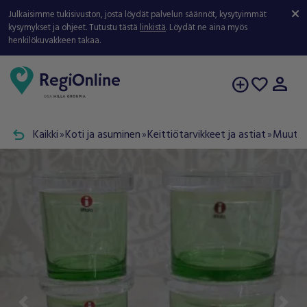
Julkaisimme tukisivuston, josta löydät palvelun säännöt, kysytyimmät
kysymykset ja ohjeet. Tutustu tästä
linkistä
. Löydät ne aina myös
henkilökuvakkeen takaa.
person
add_circle
favorite
undo
Kaikki
Koti ja asuminen
Keittiötarvikkeet ja astiat
Muut ke
double_arrow
double_arrow
double_arrow