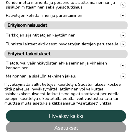
Kohdennettu mainonta ja personoitu sisältö, mainonnan ja
sisällön mittaaminen sekä yleisötutkimus
Palvelujen kehittäminen ja parantaminen
Erityisominaisuudet
Tarkkojen sijaintitietojen käyttäminen
Tunnista laitteet aktiivisesti pyydettyjen tietojen perusteella
Erityiset tarkoitukset
Tietoturva, väärinkäytösten ehkäiseminen ja virheiden
korjaaminen
Mainonnan ja sisällön tekninen jakelu
Hyväksymällä sallit tietojesi käsittelyn. Suostumuksesi koskee
tätä palvelua, hyväksymättä jättäminen voi vaikuttaa
asiakaskokemukseesi. Jotkut teknologiat saattavat perustella
tietojen käsittelyä oikeutetulla edulla, voit vastustaa tätä tai
muuttaa muita asetuksia klikkaamalla "Asetukset" linkkiä.
Hyväksy kaikki
Asetukset