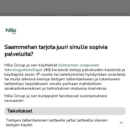
Ilmoitus on poistettu
Harmillista, mutta hakemasi ilmoitus on valitettavasti
poistettu palvelusta.
Saammehan tarjota juuri sinulle sopivia
Siirry etusivulle
palveluita?
Hilla Group ja sen käyttämät
kolmannen osapuolen
teknologiatoimittajat
(46) keräävät tietoja palveluiden käytöstä ja
käyttäjistä (esim. IP-osoite tai laitetunniste) hyödyntäen evästeitä
tai muita teknisiä keinoja tietojen tallentamiseen ja lukemiseen
laitteellasi tarjotakseen sinulle parhaan mahdollisen
asiakaskokemuksen ja tarkoituksen mukaisia mainoksia.
Hilla Group ja sen kumppanit tarvitsevat suostumuksesi
seuraaviin:
Tarkoitukset
Tietojen tallentaminen laitteelle ja/tai laitteella olevien
tietojen käyttö