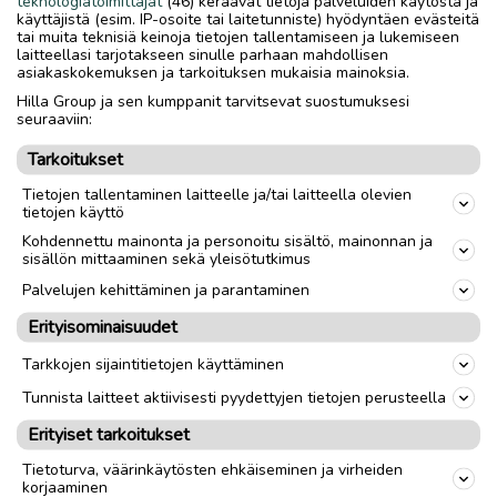
teknologiatoimittajat
(46) keräävät tietoja palveluiden käytöstä ja
käsikahvat.
käyttäjistä (esim. IP-osoite tai laitetunniste) hyödyntäen evästeitä
tai muita teknisiä keinoja tietojen tallentamiseen ja lukemiseen
laitteellasi tarjotakseen sinulle parhaan mahdollisen
asiakaskokemuksen ja tarkoituksen mukaisia mainoksia.
Nouto
Toimitus
Hilla Group ja sen kumppanit tarvitsevat suostumuksesi
seuraaviin:
Tuumakoko
24"
Tarkoitukset
Sukupuoli
Unisex
Tietojen tallentaminen laitteelle ja/tai laitteella olevien
tietojen käyttö
Kohdennettu mainonta ja personoitu sisältö, mainonnan ja
link
sisällön mittaaminen sekä yleisötutkimus
Palvelujen kehittäminen ja parantaminen
Ilmoittaja:
PiiaN
Erityisominaisuudet
Katso ilmoittajan kaikki ilmoitukset
(
2
)
Tarkkojen sijaintitietojen käyttäminen
OTA YHTEYTTÄ ILMOITTAJAAN
Tunnista laitteet aktiivisesti pyydettyjen tietojen perusteella
Erityiset tarkoitukset
Tietoturva, väärinkäytösten ehkäiseminen ja virheiden
korjaaminen