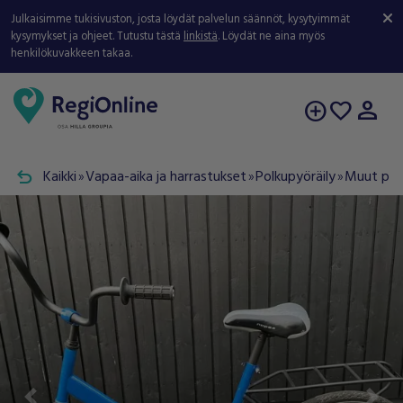
Julkaisimme tukisivuston, josta löydät palvelun säännöt, kysytyimmät
kysymykset ja ohjeet. Tutustu tästä
linkistä
. Löydät ne aina myös
henkilökuvakkeen takaa.
person
add_circle
favorite
undo
Kaikki
Vapaa-aika ja harrastukset
Polkupyöräily
Muut pyö
double_arrow
double_arrow
double_arrow