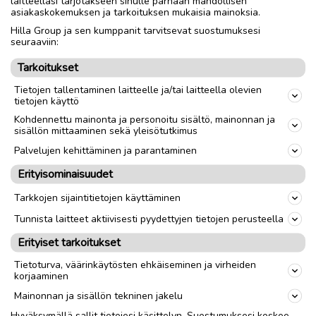
laitteellasi tarjotakseen sinulle parhaan mahdollisen
35cm.
asiakaskokemuksen ja tarkoituksen mukaisia mainoksia.
Hilla Group ja sen kumppanit tarvitsevat suostumuksesi
seuraaviin:
Nouto
Toimitus
Tarkoitukset
Tietojen tallentaminen laitteelle ja/tai laitteella olevien
link
tietojen käyttö
Kohdennettu mainonta ja personoitu sisältö, mainonnan ja
sisällön mittaaminen sekä yleisötutkimus
Ilmoittaja:
Annu Uusi-Pohjola
Katso ilmoittajan kaikki ilmoitukset
(
2
)
Palvelujen kehittäminen ja parantaminen
Erityisominaisuudet
OTA YHTEYTTÄ ILMOITTAJAAN
Tarkkojen sijaintitietojen käyttäminen
Tunnista laitteet aktiivisesti pyydettyjen tietojen perusteella
Erityiset tarkoitukset
Tietoturva, väärinkäytösten ehkäiseminen ja virheiden
korjaaminen
Mainonnan ja sisällön tekninen jakelu
Hyväksymällä sallit tietojesi käsittelyn. Suostumuksesi koskee