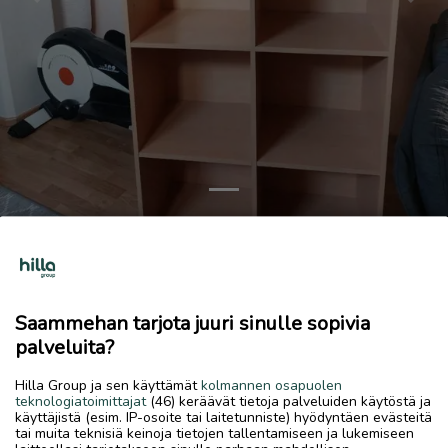
Previous
Next
Hyllykkö
10 €
9.7.2026, 12.37
favorite
Saammehan tarjota juuri sinulle sopivia
location_on
Linnusperä-Kaustari
,
Kokkola
,
Keski-Pohjanmaa
palveluita?
Myydään
Hilla Group ja sen käyttämät
kolmannen osapuolen
teknologiatoimittajat
(46) keräävät tietoja palveluiden käytöstä ja
Ruskea hyllykkö. Jotain pieniä jälkiä voi olla, mutta aivan
käyttäjistä (esim. IP-osoite tai laitetunniste) hyödyntäen evästeitä
siistissä kunnossa edelleen . Mitat L 78cm, K 156cm ja S
tai muita teknisiä keinoja tietojen tallentamiseen ja lukemiseen