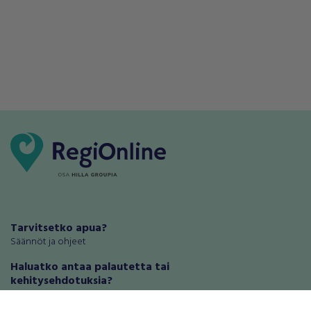
Tarvitsetko apua?
Säännöt ja ohjeet
Haluatko antaa palautetta tai
kehitysehdotuksia?
Palautteet ja kehitysehdotukset