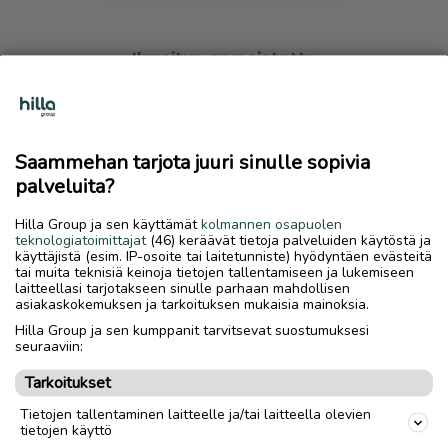
Ilmoitus on poistettu
Harmillista, mutta hakemasi ilmoitus on valitettavasti
poistettu palvelusta.
Saammehan tarjota juuri sinulle sopivia
Siirry etusivulle
palveluita?
Hilla Group ja sen käyttämät
kolmannen osapuolen
teknologiatoimittajat
(46) keräävät tietoja palveluiden käytöstä ja
käyttäjistä (esim. IP-osoite tai laitetunniste) hyödyntäen evästeitä
tai muita teknisiä keinoja tietojen tallentamiseen ja lukemiseen
laitteellasi tarjotakseen sinulle parhaan mahdollisen
asiakaskokemuksen ja tarkoituksen mukaisia mainoksia.
Hilla Group ja sen kumppanit tarvitsevat suostumuksesi
seuraaviin:
Tarkoitukset
Tietojen tallentaminen laitteelle ja/tai laitteella olevien
tietojen käyttö