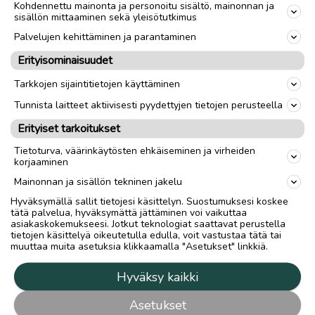
Kohdennettu mainonta ja personoitu sisältö, mainonnan ja
sisällön mittaaminen sekä yleisötutkimus
Palvelujen kehittäminen ja parantaminen
Erityisominaisuudet
Tarkkojen sijaintitietojen käyttäminen
Tunnista laitteet aktiivisesti pyydettyjen tietojen perusteella
Erityiset tarkoitukset
Tietoturva, väärinkäytösten ehkäiseminen ja virheiden
korjaaminen
Mainonnan ja sisällön tekninen jakelu
Hyväksymällä sallit tietojesi käsittelyn. Suostumuksesi koskee
tätä palvelua, hyväksymättä jättäminen voi vaikuttaa
asiakaskokemukseesi. Jotkut teknologiat saattavat perustella
tietojen käsittelyä oikeutetulla edulla, voit vastustaa tätä tai
muuttaa muita asetuksia klikkaamalla "Asetukset" linkkiä.
Hyväksy kaikki
Asetukset