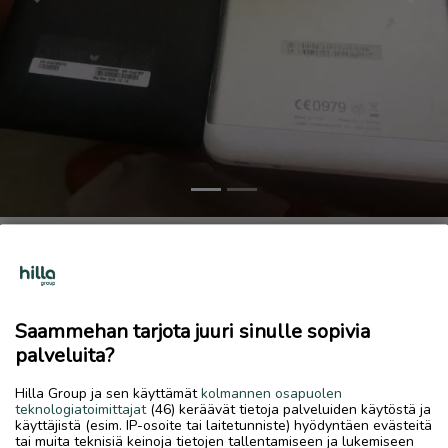
Previous
Next
Huawei ja Lenovo minitabletit
20 €
14.6.2026, 12.34
favorite
Saammehan tarjota juuri sinulle sopivia
location_on
Veteli Keskus
,
Veteli
,
Keski-Pohjanmaa
palveluita?
Myydään
Hilla Group ja sen käyttämät
kolmannen osapuolen
20e kpl kulkeutuu Kokkolaan tarvittaessa maanantaina.
teknologiatoimittajat
(46) keräävät tietoja palveluiden käytöstä ja
käyttäjistä (esim. IP-osoite tai laitetunniste) hyödyntäen evästeitä
0406688490
tai muita teknisiä keinoja tietojen tallentamiseen ja lukemiseen