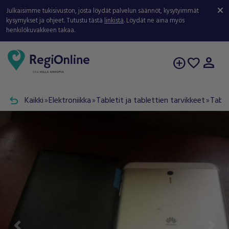
Julkaisimme tukisivuston, josta löydät palvelun säännöt, kysytyimmät
kysymykset ja ohjeet. Tutustu tästä
linkistä
. Löydät ne aina myös
henkilökuvakkeen takaa.
person
add_circle
favorite
undo
Kaikki
Elektroniikka
Tabletit ja tablettien tarvikkeet
Table
double_arrow
double_arrow
double_arrow