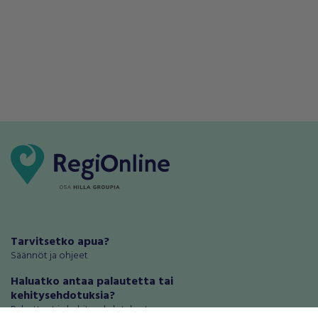
Tarvitsetko apua?
Säännöt ja ohjeet
Haluatko antaa palautetta tai
kehitysehdotuksia?
Palautteet ja kehitysehdotukset