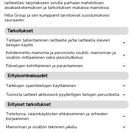
laitteellasi tarjotakseen sinulle parhaan mahdollisen
asiakaskokemuksen ja tarkoituksen mukaisia mainoksia.
Nouto
Toimitus
Hilla Group ja sen kumppanit tarvitsevat suostumuksesi
seuraaviin:
Valmistaja
Lenovo
Tarkoitukset
Tietojen tallentaminen laitteelle ja/tai laitteella olevien
link
tietojen käyttö
Kohdennettu mainonta ja personoitu sisältö, mainonnan ja
sisällön mittaaminen sekä yleisötutkimus
Ilmoittaja:
Hannu Lindholm
Palvelujen kehittäminen ja parantaminen
Katso ilmoittajan kaikki ilmoitukset
(
9
)
Erityisominaisuudet
OTA YHTEYTTÄ ILMOITTAJAAN
Tarkkojen sijaintitietojen käyttäminen
Tunnista laitteet aktiivisesti pyydettyjen tietojen perusteella
Erityiset tarkoitukset
Tietoturva, väärinkäytösten ehkäiseminen ja virheiden
korjaaminen
Mainonnan ja sisällön tekninen jakelu