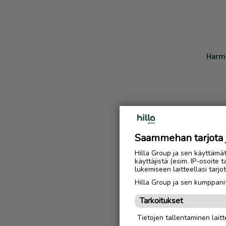
Harmi
Saammehan tarjota ju
Hilla Group ja sen käyttämä
käyttäjistä (esim. IP-osoite 
lukemiseen laitteellasi tar
Hilla Group ja sen kumppanit
Tarkoitukset
Tietojen tallentaminen laitte