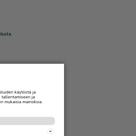
lusta.
eluiden käytöstä ja
n tallentamiseen ja
en mukaisia mainoksia.