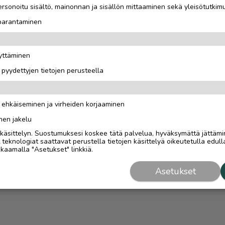
rsonoitu sisältö, mainonnan ja sisällön mittaaminen sekä yleisötutkim
 parantaminen
äyttäminen
i pyydettyjen tietojen perusteella
n ehkäiseminen ja virheiden korjaaminen
nen jakelu
i käsittelyn. Suostumuksesi koskee tätä palvelua, hyväksymättä jättämi
eknologiat saattavat perustella tietojen käsittelyä oikeutetulla edulla
kaamalla "Asetukset" linkkiä.
Asetukset