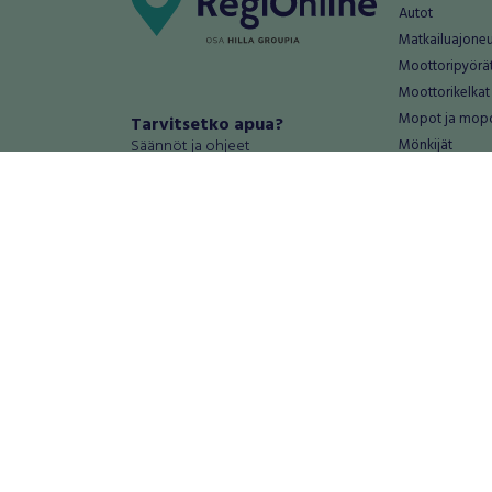
Autot
Matkailuajone
Moottoripyörä
Moottorikelkat
Mopot ja mop
Tarvitsetko apua?
Säännöt ja ohjeet
Mönkijät
Peräkärryt
Haluatko antaa palautetta tai
Raskas kalusto
kehitysehdotuksia?
Veneet
Palautteet ja kehitysehdotukset
Vanteet ja renk
Mainosta RegiOnlinessa
Varaosat ja tar
Käyttöehdot
Palvelut
Tietosuoja-asetukset
Antiikki ja
Tietoa Turvamaksu -palvelusta
Antiikkiesineet
Antiikkihuonek
Vanhat esineet
Vanhat huonek
Palvelut
Asunnot ja 