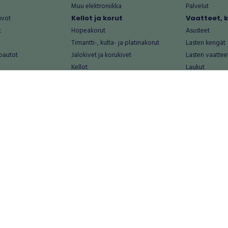
Muu elektroniikka
Palvelut
uvot
Kellot ja korut
Vaatteet, 
t
Hopeakorut
Asusteet
Timantti-, kulta- ja platinakorut
Lasten kengät
oautot
Jalokivet ja korukivet
Lasten vaattee
Kellot
Laukut
Muut kellot ja korut
Miesten kengä
Palvelut
Miesten vaatte
Koti ja asuminen
Naisten kengä
aat
Huonekalut ja säilytys
Naisten vaatte
vikkeet
Keittiötarvikkeet ja astiat
Nuorten kengä
Kodinkoneet ja tarvikkeet
Nuorten vaatt
 vanhat esineet
Kotitoimisto
Palvelut
Kylpyhuone ja sauna
Vapaa-aika
alut
Lasten tarvikkeet ja lelut
Airsoft
Luonnonvaraiset tuotteet
Askartelu ja kä
alut
Piha ja puutarha
Eläintarvikkeet
Sisustaminen ja design
Kirjat ja lehdet
tontit
Muu koti ja asuminen
Leffat