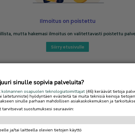
Ilmoitus on poistettu
llista, mutta hakemasi ilmoitus on valitettavasti poistettu palve
Siirry etusivulle
uri sinulle sopivia palveluita?
t
kolmannen osapuolen teknologiatoimittajat
(46) keräävät tietoja palv
tai laitetunniste) hyödyntäen evästeitä tai muita teknisiä keinoja tietoje
jotakseen sinulle parhaan mahdollisen asiakaskokemuksen ja tarkoituks
 tarvitsevat suostumuksesi seuraaviin:
elle ja/tai laitteella olevien tietojen käyttö