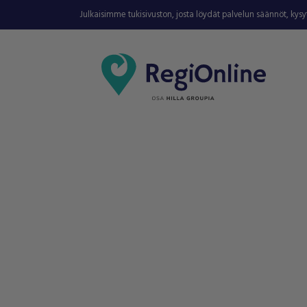
Julkaisimme tukisivuston, josta löydät palvelun säännöt, kys