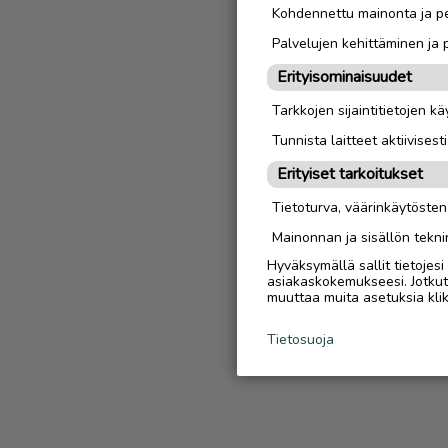
Kohdennettu mainonta ja pe
Palvelujen kehittäminen ja
Erityisominaisuudet
Tarkkojen sijaintitietojen k
Tunnista laitteet aktiivisest
Erityiset tarkoitukset
Tietoturva, väärinkäytöste
Mainonnan ja sisällön tekni
Hyväksymällä sallit tietojes
asiakaskokemukseesi. Jotkut t
muuttaa muita asetuksia klik
Tietosuoja