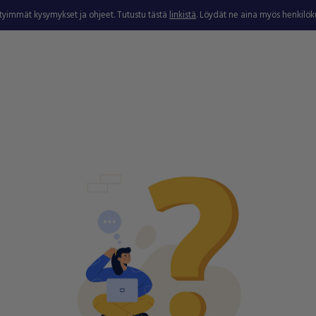
ytyimmät kysymykset ja ohjeet. Tutustu tästä
linkistä
. Löydät ne aina myös henkilö