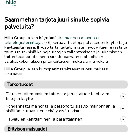
-Mänty
-Kaks.pontilla
Saammehan tarjota juuri sinulle sopivia
-Hyötykorkeus 132mm
palveluita?
-Monia eri pituusmittoja 3,6, 3,9, 4,2, 4,5, 4,8,
-Hinta 5,50€/metri
Hilla Group ja sen käyttämät
kolmannen osapuolen
Soita!
teknologiatoimittajat
(46) keräävät tietoja palveluiden käytöstä ja
käyttäjistä (esim. IP-osoite tai laitetunniste) hyödyntäen evästeitä
tai muita teknisiä keinoja tietojen tallentamiseen ja lukemiseen
laitteellasi tarjotakseen sinulle parhaan mahdollisen
Toimitus lähialueelle
Toimitus
asiakaskokemuksen ja tarkoituksen mukaisia mainoksia.
Lähetys
Hilla Group ja sen kumppanit tarvitsevat suostumuksesi
seuraaviin:
Nouto
Tarkoitukset
Tietojen tallentaminen laitteelle ja/tai laitteella olevien
link
tietojen käyttö
Kohdennettu mainonta ja personoitu sisältö, mainonnan ja
sisällön mittaaminen sekä yleisötutkimus
Ilmoittaja:
Pasi
Palvelujen kehittäminen ja parantaminen
Katso ilmoittajan kaikki ilmoitukset
(
1
)
Erityisominaisuudet