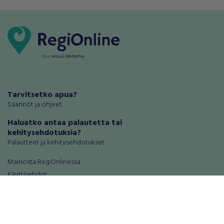
Tarvitsetko apua?
Säännöt ja ohjeet
Haluatko antaa palautetta tai
kehitysehdotuksia?
Palautteet ja kehitysehdotukset
Mainosta RegiOnlinessa
Käyttöehdot
Tietosuoja-asetukset
Tietoa Turvamaksu -palvelusta
Ajoneuvot
Asunnot