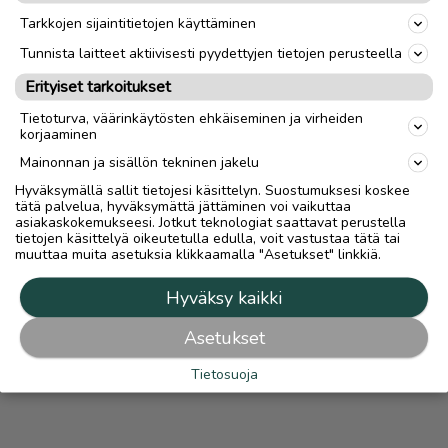
OTA YHTEYTTÄ ILMOITTAJAAN
Tarkkojen sijaintitietojen käyttäminen
Tunnista laitteet aktiivisesti pyydettyjen tietojen perusteella
MAKSA TURVALLISESTI TÄSTÄ
Erityiset tarkoitukset
Mahdollisuus maksaa turvallisesti Turvamaksulla lisätään
Tietoturva, väärinkäytösten ehkäiseminen ja virheiden
automaattisesti kaikkiin ilmoituksiin, joissa on lähetys-
korjaaminen
vaihtoehto.
Turvamaksut.fi
Mainonnan ja sisällön tekninen jakelu
Lue
Turvamaksusta
Hyväksymällä sallit tietojesi käsittelyn. Suostumuksesi koskee
tätä palvelua, hyväksymättä jättäminen voi vaikuttaa
asiakaskokemukseesi. Jotkut teknologiat saattavat perustella
tietojen käsittelyä oikeutetulla edulla, voit vastustaa tätä tai
muuttaa muita asetuksia klikkaamalla "Asetukset" linkkiä.
Hyväksy kaikki
Asetukset
Tietosuoja