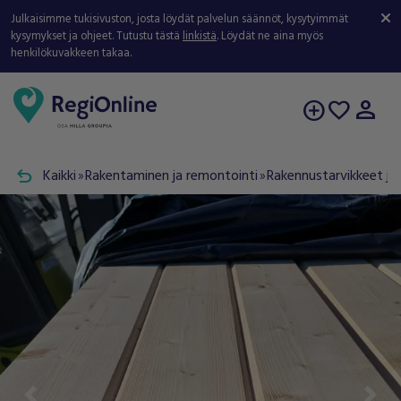
Julkaisimme tukisivuston, josta löydät palvelun säännöt, kysytyimmät
kysymykset ja ohjeet. Tutustu tästä
linkistä
. Löydät ne aina myös
henkilökuvakkeen takaa.
person
add_circle
favorite
undo
Kaikki
Rakentaminen ja remontointi
Rakennustarvikkeet ja 
double_arrow
double_arrow