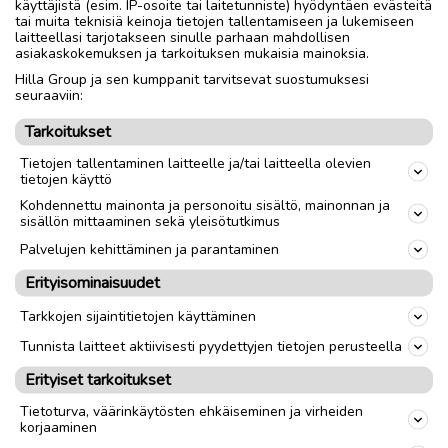
1 kpl levy 200€
käyttäjistä (esim. IP-osoite tai laitetunniste) hyödyntäen evästeitä
tai muita teknisiä keinoja tietojen tallentamiseen ja lukemiseen
Viimeisessä kuvassa näkyy mitat ja määrät. Erikseen hinnat
laitteellasi tarjotakseen sinulle parhaan mahdollisen
näkyy yllä.
asiakaskokemuksen ja tarkoituksen mukaisia mainoksia.
Hilla Group ja sen kumppanit tarvitsevat suostumuksesi
seuraaviin:
Toimitus lähialueelle
Toimitus
Tarkoitukset
Nouto
Tietojen tallentaminen laitteelle ja/tai laitteella olevien
tietojen käyttö
link
Kohdennettu mainonta ja personoitu sisältö, mainonnan ja
sisällön mittaaminen sekä yleisötutkimus
Palvelujen kehittäminen ja parantaminen
Ilmoittaja:
Henri Tuunainen
Erityisominaisuudet
Katso ilmoittajan kaikki ilmoitukset
(
15
)
Tarkkojen sijaintitietojen käyttäminen
OTA YHTEYTTÄ ILMOITTAJAAN
Tunnista laitteet aktiivisesti pyydettyjen tietojen perusteella
Erityiset tarkoitukset
Tietoturva, väärinkäytösten ehkäiseminen ja virheiden
korjaaminen