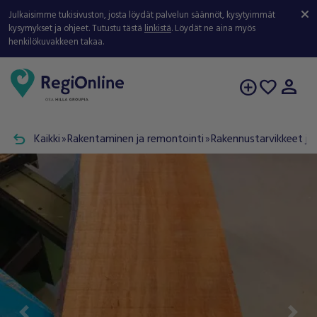
Julkaisimme tukisivuston, josta löydät palvelun säännöt, kysytyimmät
kysymykset ja ohjeet. Tutustu tästä
linkistä
. Löydät ne aina myös
henkilökuvakkeen takaa.
person
add_circle
favorite
undo
Kaikki
Rakentaminen ja remontointi
Rakennustarvikkeet ja 
double_arrow
double_arrow