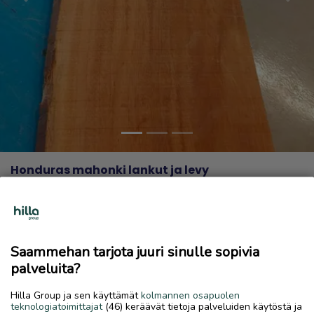
Previous
Next
Honduras mahonki lankut ja levy
700 €
7.7.2026, 17.44
favorite
location_on
Kirkonmäki-Isokylä
,
Kokkola
,
Keski-Pohjanmaa
Saammehan tarjota juuri sinulle sopivia
Myydään
palveluita?
Lankut 70€/kpl
Hilla Group ja sen käyttämät
kolmannen osapuolen
Palat 20€/kpl
teknologiatoimittajat
(46) keräävät tietoja palveluiden käytöstä ja