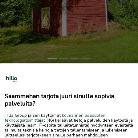
Previous
Next
Hirsiaitta
3 800 €
Saammehan tarjota juuri sinulle sopivia
12.6.2026, 14.59
favorite
palveluita?
location_on
Koivuhaka
,
Kokkola
,
Keski-Pohjanmaa
Hilla Group ja sen käyttämät
kolmannen osapuolen
Myydään
teknologiatoimittajat
(46) keräävät tietoja palveluiden käytöstä ja
käyttäjistä (esim. IP-osoite tai laitetunniste) hyödyntäen evästeitä
Hyväkuntoinen hirsiaitta, ollut varastona käytössä. 2
tai muita teknisiä keinoja tietojen tallentamiseen ja lukemiseen
kerroksinen.
laitteellasi tarjotakseen sinulle parhaan mahdollisen