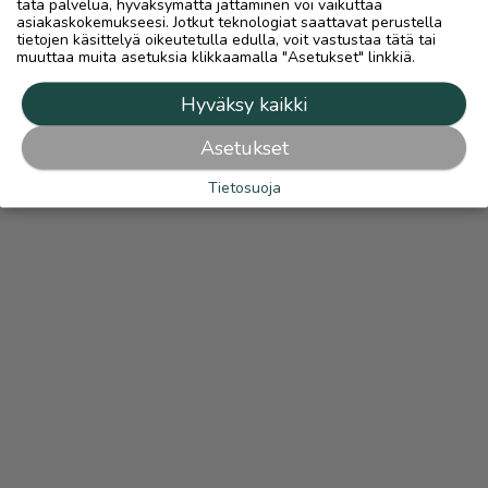
tätä palvelua, hyväksymättä jättäminen voi vaikuttaa
asiakaskokemukseesi. Jotkut teknologiat saattavat perustella
tietojen käsittelyä oikeutetulla edulla, voit vastustaa tätä tai
muuttaa muita asetuksia klikkaamalla "Asetukset" linkkiä.
Hyväksy kaikki
Asetukset
Tietosuoja