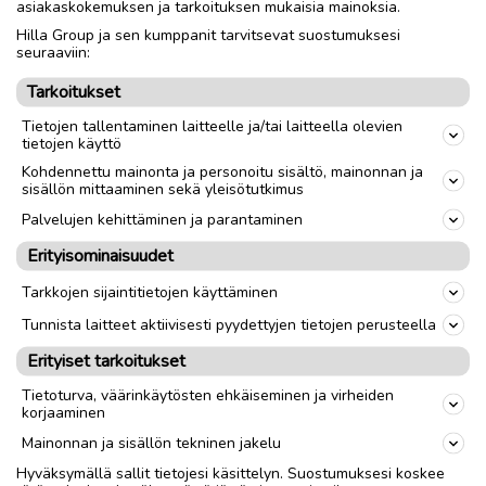
asiakaskokemuksen ja tarkoituksen mukaisia mainoksia.
Hilla Group ja sen kumppanit tarvitsevat suostumuksesi
Nouto
Toimitus
seuraaviin:
Tarkoitukset
link
Tietojen tallentaminen laitteelle ja/tai laitteella olevien
tietojen käyttö
Kohdennettu mainonta ja personoitu sisältö, mainonnan ja
Ilmoittaja:
Juho
sisällön mittaaminen sekä yleisötutkimus
Katso ilmoittajan kaikki ilmoitukset
(
8
)
Palvelujen kehittäminen ja parantaminen
Erityisominaisuudet
OTA YHTEYTTÄ ILMOITTAJAAN
Tarkkojen sijaintitietojen käyttäminen
Tunnista laitteet aktiivisesti pyydettyjen tietojen perusteella
Erityiset tarkoitukset
Tietoturva, väärinkäytösten ehkäiseminen ja virheiden
korjaaminen
Mainonnan ja sisällön tekninen jakelu
Hyväksymällä sallit tietojesi käsittelyn. Suostumuksesi koskee