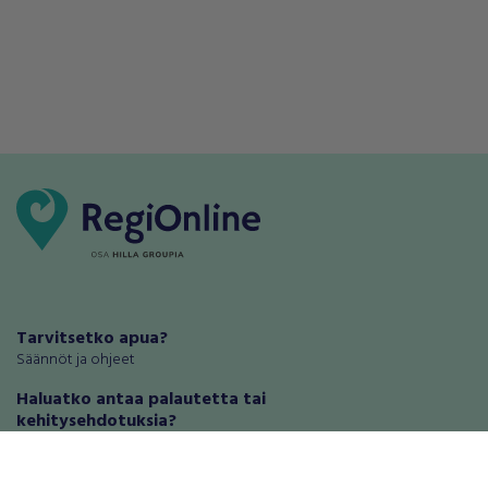
Tarvitsetko apua?
Säännöt ja ohjeet
Haluatko antaa palautetta tai
kehitysehdotuksia?
Palautteet ja kehitysehdotukset
Mainosta RegiOnlinessa