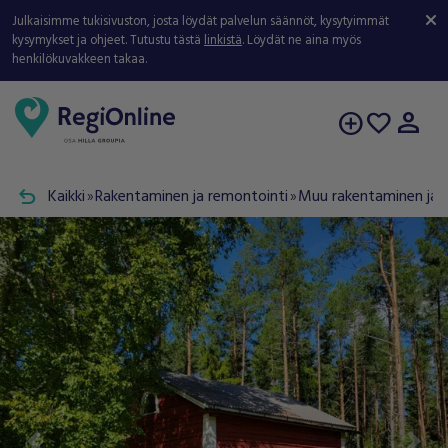
Julkaisimme tukisivuston, josta löydät palvelun säännöt, kysytyimmät
kysymykset ja ohjeet. Tutustu tästä
linkistä
. Löydät ne aina myös
henkilökuvakkeen takaa.
person
add_circle
favorite
undo
Kaikki
Rakentaminen ja remontointi
Muu rakentaminen ja 
double_arrow
double_arrow