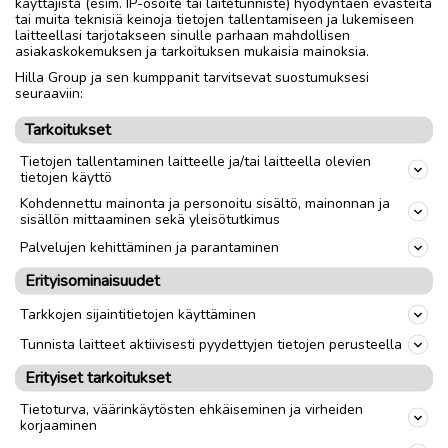
käyttäjistä (esim. IP-osoite tai laitetunniste) hyödyntäen evästeitä
tai muita teknisiä keinoja tietojen tallentamiseen ja lukemiseen
Nouto
Toimitus
laitteellasi tarjotakseen sinulle parhaan mahdollisen
asiakaskokemuksen ja tarkoituksen mukaisia mainoksia.
Tuumakoko
26"
Hilla Group ja sen kumppanit tarvitsevat suostumuksesi
seuraaviin:
Materiaali
Teräs
Tarkoitukset
Sukupuoli
Unisex
Tietojen tallentaminen laitteelle ja/tai laitteella olevien
tietojen käyttö
link
Kohdennettu mainonta ja personoitu sisältö, mainonnan ja
sisällön mittaaminen sekä yleisötutkimus
Palvelujen kehittäminen ja parantaminen
Ilmoittaja:
Hannu
Erityisominaisuudet
Katso ilmoittajan kaikki ilmoitukset
(
15
)
Tarkkojen sijaintitietojen käyttäminen
OTA YHTEYTTÄ ILMOITTAJAAN
Tunnista laitteet aktiivisesti pyydettyjen tietojen perusteella
Erityiset tarkoitukset
Tietoturva, väärinkäytösten ehkäiseminen ja virheiden
korjaaminen