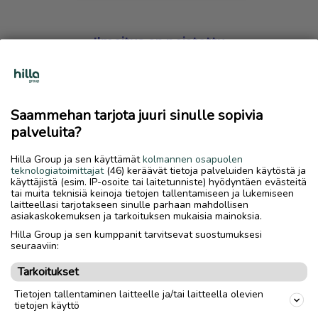
Ilmoitus on poistettu
Harmillista, mutta hakemasi ilmoitus on valitettavasti
poistettu palvelusta.
Saammehan tarjota juuri sinulle sopivia
Siirry etusivulle
palveluita?
Hilla Group ja sen käyttämät
kolmannen osapuolen
teknologiatoimittajat
(46) keräävät tietoja palveluiden käytöstä ja
käyttäjistä (esim. IP-osoite tai laitetunniste) hyödyntäen evästeitä
tai muita teknisiä keinoja tietojen tallentamiseen ja lukemiseen
laitteellasi tarjotakseen sinulle parhaan mahdollisen
asiakaskokemuksen ja tarkoituksen mukaisia mainoksia.
Hilla Group ja sen kumppanit tarvitsevat suostumuksesi
seuraaviin:
Tarkoitukset
Tietojen tallentaminen laitteelle ja/tai laitteella olevien
tietojen käyttö