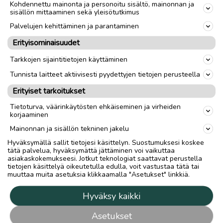
Kohdennettu mainonta ja personoitu sisältö, mainonnan ja
sisällön mittaaminen sekä yleisötutkimus
Palvelujen kehittäminen ja parantaminen
Erityisominaisuudet
Tarkkojen sijaintitietojen käyttäminen
Tunnista laitteet aktiivisesti pyydettyjen tietojen perusteella
Erityiset tarkoitukset
Tietoturva, väärinkäytösten ehkäiseminen ja virheiden
korjaaminen
Mainonnan ja sisällön tekninen jakelu
Hyväksymällä sallit tietojesi käsittelyn. Suostumuksesi koskee
tätä palvelua, hyväksymättä jättäminen voi vaikuttaa
asiakaskokemukseesi. Jotkut teknologiat saattavat perustella
tietojen käsittelyä oikeutetulla edulla, voit vastustaa tätä tai
muuttaa muita asetuksia klikkaamalla "Asetukset" linkkiä.
Hyväksy kaikki
Asetukset