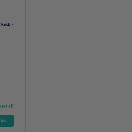
Keski-
ukset
(
1
)
AAN