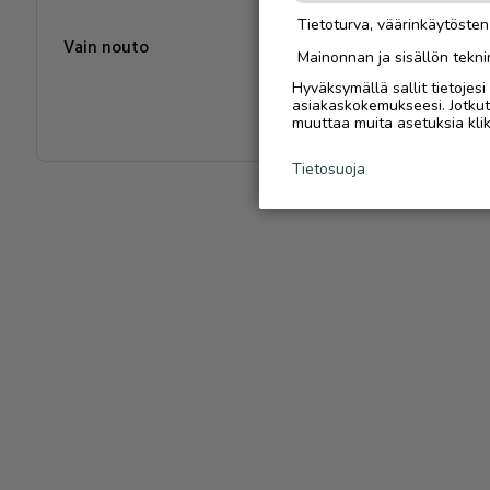
Tietoturva, väärinkäytöste
Mainonnan ja sisällön tekni
Hyväksymällä sallit tietojes
asiakaskokemukseesi. Jotkut t
muuttaa muita asetuksia klik
Tietosuoja