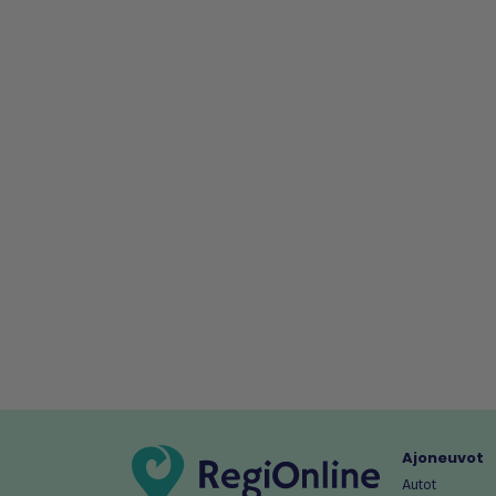
Ajoneuvot
Autot