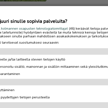
uri sinulle sopivia palveluita?
t
kolmannen osapuolen teknologiatoimittajat
(46) keräävät tietoja palv
tai laitetunniste) hyödyntäen evästeitä tai muita teknisiä keinoja tietoje
jotakseen sinulle parhaan mahdollisen asiakaskokemuksen ja tarkoituks
 tarvitsevat suostumuksesi seuraaviin:
elle ja/tai laitteella olevien tietojen käyttö
rsonoitu sisältö, mainonnan ja sisällön mittaaminen sekä yleisötutkim
 parantaminen
äyttäminen
uck-Duett-2-tuplarattaat-
i pyydettyjen tietojen perusteella