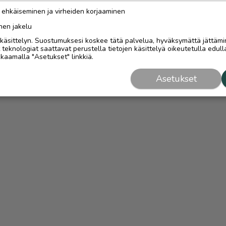
n ehkäiseminen ja virheiden korjaaminen
nen jakelu
i käsittelyn. Suostumuksesi koskee tätä palvelua, hyväksymättä jättämi
eknologiat saattavat perustella tietojen käsittelyä oikeutetulla edulla
kaamalla "Asetukset" linkkiä.
Asetukset