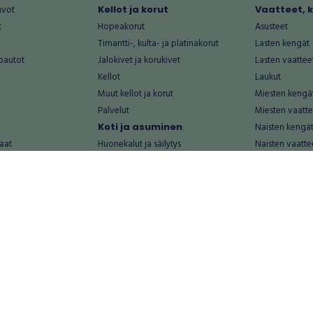
uvot
Kellot ja korut
Vaatteet, 
t
Hopeakorut
Asusteet
Timantti-, kulta- ja platinakorut
Lasten kengät
oautot
Jalokivet ja korukivet
Lasten vaattee
Kellot
Laukut
Muut kellot ja korut
Miesten kengä
Palvelut
Miesten vaatte
Koti ja asuminen
Naisten kengä
aat
Huonekalut ja säilytys
Naisten vaatte
vikkeet
Keittiötarvikkeet ja astiat
Nuorten kengä
Kodinkoneet ja tarvikkeet
Nuorten vaatt
 vanhat esineet
Kotitoimisto
Palvelut
Kylpyhuone ja sauna
Vapaa-aika
alut
Lasten tarvikkeet ja lelut
Airsoft
Luonnonvaraiset tuotteet
Askartelu ja kä
alut
Piha ja puutarha
Eläintarvikkeet
Sisustaminen ja design
Kirjat ja lehdet
tontit
Muu koti ja asuminen
Leffat
Palvelut
Metsästys ja ka