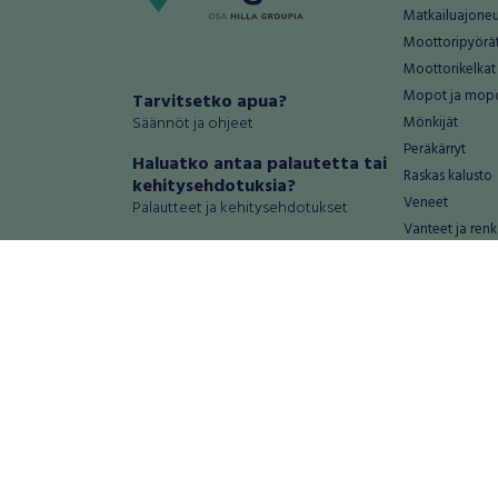
Matkailuajone
Moottoripyörä
Moottorikelkat
Mopot ja mop
Tarvitsetko apua?
Säännöt ja ohjeet
Mönkijät
Peräkärryt
Haluatko antaa palautetta tai
Raskas kalusto
kehitysehdotuksia?
Veneet
Palautteet ja kehitysehdotukset
Vanteet ja renk
Mainosta RegiOnlinessa
Varaosat ja tar
Käyttöehdot
Palvelut
Tietosuoja-asetukset
Antiikki ja
Tietoa Turvamaksu -palvelusta
Antiikkiesineet
Antiikkihuonek
Vanhat esineet
Vanhat huonek
Palvelut
Asunnot ja 
Asunnot