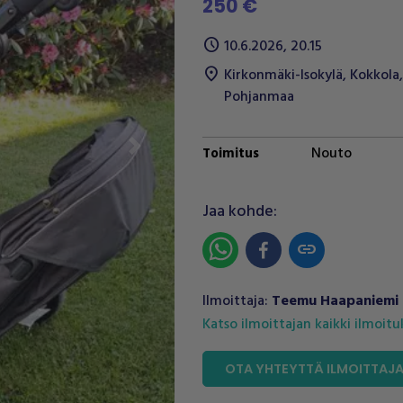
250 €
schedule
10.6.2026, 20.15
location_on
Kirkonmäki-Isokylä
,
Kokkola
,
Pohjanmaa
Nouto
Toimitus
Next
Jaa kohde:
link
Ilmoittaja:
Teemu Haapaniemi
Katso ilmoittajan kaikki ilmoit
OTA YHTEYTTÄ ILMOITTAJ