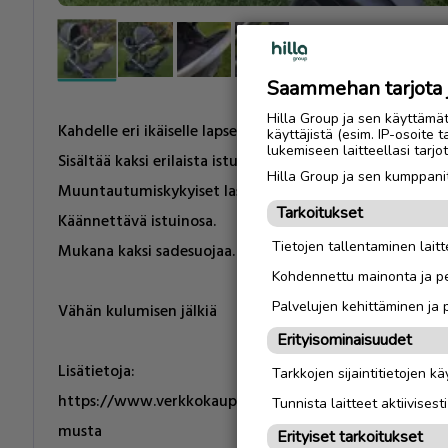
Saammehan tarjota ju
Hilla Group ja sen käyttämä
Kahdelle eri ikäiselle lapselle.
käyttäjistä (esim. IP-osoite 
lukemiseen laitteellasi tar
Sisältää kaksi erilaista istuinta.
Hilla Group ja sen kumppanit
Muuntautumiskykyiset lastenvaunut.
Tarkoitukset
Käännettävä istuinosa.
Tietojen tallentaminen laitte
Mukana kaksi sadesuojaa.
Kohdennettu mainonta ja pe
Palvelujen kehittäminen ja
Vähän kulumisen jälkiä
Erityisominaisuudet
Lisätietoja:
Tarkkojen sijaintitietojen k
https://www.verkkokauppa.com/fi/product/376502/Ha
Tunnista laitteet aktiivisest
musta
Erityiset tarkoitukset