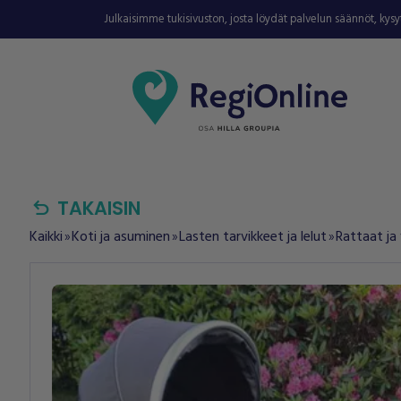
Julkaisimme tukisivuston, josta löydät palvelun säännöt, kys
undo
TAKAISIN
Kaikki
Koti ja asuminen
Lasten tarvikkeet ja lelut
Rattaat ja
double_arrow
double_arrow
double_arrow