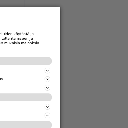
eluiden käytöstä ja
n tallentamiseen ja
en mukaisia mainoksia.
us