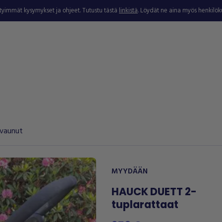
ytyimmät kysymykset ja ohjeet. Tutustu tästä
linkistä
. Löydät ne aina myös henkilö
 vaunut
MYYDÄÄN
HAUCK DUETT 2-
tuplarattaat