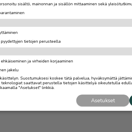
rsonoitu sisältö, mainonnan ja sisällön mittaaminen sekä yleisötutkim
 parantaminen
äyttäminen
i pyydettyjen tietojen perusteella
n ehkäiseminen ja virheiden korjaaminen
nen jakelu
i käsittelyn. Suostumuksesi koskee tätä palvelua, hyväksymättä jättämi
eknologiat saattavat perustella tietojen käsittelyä oikeutetulla edulla
kaamalla "Asetukset" linkkiä.
Asetukset