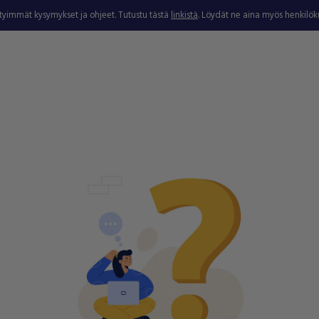
ytyimmät kysymykset ja ohjeet. Tutustu tästä
linkistä
. Löydät ne aina myös henkilö