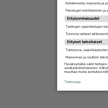
Kohdennettu mainonta ja pe
Palvelujen kehittäminen ja
Erityisominaisuudet
Tarkkojen sijaintitietojen k
Tunnista laitteet aktiivisest
Erityiset tarkoitukset
Tietoturva, väärinkäytöste
Mainonnan ja sisällön tekni
Hyväksymällä sallit tietojes
asiakaskokemukseesi. Jotkut t
muuttaa muita asetuksia klik
Tietosuoja