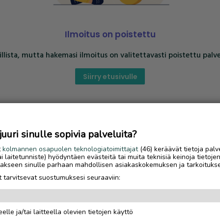
Ilmoitus on poistettu
llista, mutta hakemasi ilmoitus on valitettavasti poistettu palve
Siirry etusivulle
uri sinulle sopivia palveluita?
t
kolmannen osapuolen teknologiatoimittajat
(46) keräävät tietoja palv
tai laitetunniste) hyödyntäen evästeitä tai muita teknisiä keinoja tietoje
jotakseen sinulle parhaan mahdollisen asiakaskokemuksen ja tarkoituks
 tarvitsevat suostumuksesi seuraaviin:
elle ja/tai laitteella olevien tietojen käyttö