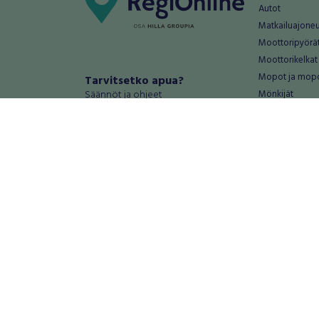
Autot
Matkailuajone
Moottoripyörä
Moottorikelkat
Mopot ja mop
Tarvitsetko apua?
Säännöt ja ohjeet
Mönkijät
Peräkärryt
Haluatko antaa palautetta tai
Raskas kalusto
kehitysehdotuksia?
Veneet
Palautteet ja kehitysehdotukset
Vanteet ja renk
Mainosta RegiOnlinessa
Varaosat ja tar
Käyttöehdot
Palvelut
Tietosuoja-asetukset
Antiikki ja
Tietoa Turvamaksu -palvelusta
Antiikkiesineet
Antiikkihuonek
Vanhat esineet
Vanhat huonek
Palvelut
Asunnot ja 