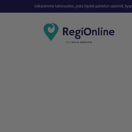
Julkaisimme tukisivuston, josta löydät palvelun säännöt, kys