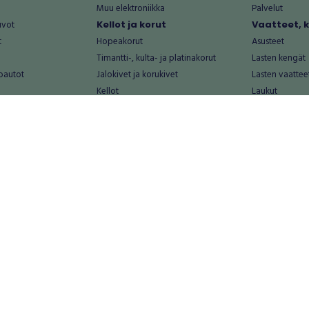
Muu elektroniikka
Palvelut
uvot
Kellot ja korut
Vaatteet, 
t
Hopeakorut
Asusteet
Timantti-, kulta- ja platinakorut
Lasten kengät
oautot
Jalokivet ja korukivet
Lasten vaattee
Kellot
Laukut
Muut kellot ja korut
Miesten kengä
Palvelut
Miesten vaatte
Koti ja asuminen
Naisten kengä
aat
Huonekalut ja säilytys
Naisten vaatte
vikkeet
Keittiötarvikkeet ja astiat
Nuorten kengä
Kodinkoneet ja tarvikkeet
Nuorten vaatt
 vanhat esineet
Kotitoimisto
Palvelut
Kylpyhuone ja sauna
Vapaa-aika
alut
Lasten tarvikkeet ja lelut
Airsoft
Luonnonvaraiset tuotteet
Askartelu ja kä
alut
Piha ja puutarha
Eläintarvikkeet
Sisustaminen ja design
Kirjat ja lehdet
tontit
Muu koti ja asuminen
Leffat