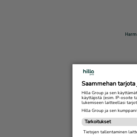
Harmi
Saammehan tarjota ju
Hilla Group ja sen käyttämä
käyttäjistä (esim. IP-osoite 
lukemiseen laitteellasi tar
Hilla Group ja sen kumppanit
Tarkoitukset
Tietojen tallentaminen laitte