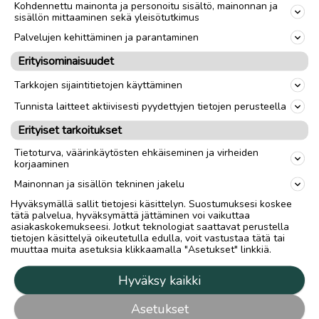
Kohdennettu mainonta ja personoitu sisältö, mainonnan ja
sisällön mittaaminen sekä yleisötutkimus
Palvelujen kehittäminen ja parantaminen
Erityisominaisuudet
Tarkkojen sijaintitietojen käyttäminen
Tunnista laitteet aktiivisesti pyydettyjen tietojen perusteella
Erityiset tarkoitukset
Tietoturva, väärinkäytösten ehkäiseminen ja virheiden
korjaaminen
Mainonnan ja sisällön tekninen jakelu
Hyväksymällä sallit tietojesi käsittelyn. Suostumuksesi koskee
tätä palvelua, hyväksymättä jättäminen voi vaikuttaa
asiakaskokemukseesi. Jotkut teknologiat saattavat perustella
tietojen käsittelyä oikeutetulla edulla, voit vastustaa tätä tai
muuttaa muita asetuksia klikkaamalla "Asetukset" linkkiä.
Hyväksy kaikki
Asetukset