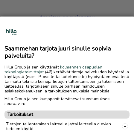
Ilmoitus on poistettu
Harmillista, mutta hakemasi ilmoitus on valitettavasti
poistettu palvelusta.
Saammehan tarjota juuri sinulle sopivia
Siirry etusivulle
palveluita?
Hilla Group ja sen käyttämät
kolmannen osapuolen
teknologiatoimittajat
(46) keräävät tietoja palveluiden käytöstä ja
käyttäjistä (esim. IP-osoite tai laitetunniste) hyödyntäen evästeitä
tai muita teknisiä keinoja tietojen tallentamiseen ja lukemiseen
laitteellasi tarjotakseen sinulle parhaan mahdollisen
asiakaskokemuksen ja tarkoituksen mukaisia mainoksia.
Hilla Group ja sen kumppanit tarvitsevat suostumuksesi
seuraaviin:
Tarkoitukset
Tietojen tallentaminen laitteelle ja/tai laitteella olevien
tietojen käyttö