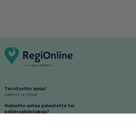
Tarvitsetko apua?
Säännöt ja ohjeet
Haluatko antaa palautetta tai
kehitysehdotuksia?
Palautteet ja kehitysehdotukset
Mainosta RegiOnlinessa