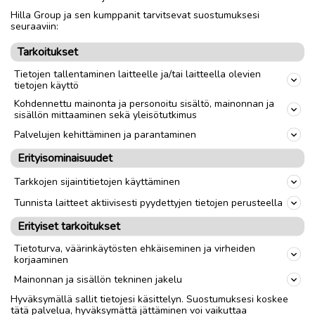
Hilla Group ja sen kumppanit tarvitsevat suostumuksesi
Nouto
Toimitus
seuraaviin:
Tarkoitukset
link
Tietojen tallentaminen laitteelle ja/tai laitteella olevien
tietojen käyttö
Ilmoittaja:
S.V
Kohdennettu mainonta ja personoitu sisältö, mainonnan ja
sisällön mittaaminen sekä yleisötutkimus
Katso ilmoittajan kaikki ilmoitukset
(
24
)
Palvelujen kehittäminen ja parantaminen
OTA YHTEYTTÄ ILMOITTAJAAN
Erityisominaisuudet
Tarkkojen sijaintitietojen käyttäminen
Tunnista laitteet aktiivisesti pyydettyjen tietojen perusteella
Erityiset tarkoitukset
Tietoturva, väärinkäytösten ehkäiseminen ja virheiden
korjaaminen
Mainonnan ja sisällön tekninen jakelu
Hyväksymällä sallit tietojesi käsittelyn. Suostumuksesi koskee
tätä palvelua, hyväksymättä jättäminen voi vaikuttaa