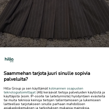
Previous
Next
Hame
1 €
Saammehan tarjota juuri sinulle sopivia
28.5.2026, 11.35
favorite
palveluita?
location_on
Linnusperä-Kaustari
,
Kokkola
,
Keski-Pohjanmaa
Hilla Group ja sen käyttämät
kolmannen osapuolen
Myydään
teknologiatoimittajat
(46) keräävät tietoja palveluiden käytöstä ja
käyttäjistä (esim. IP-osoite tai laitetunniste) hyödyntäen evästeitä
Harmaa hame
tai muita teknisiä keinoja tietojen tallentamiseen ja lukemiseen
laitteellasi tarjotakseen sinulle parhaan mahdollisen
asiakaskokemuksen ja tarkoituksen mukaisia mainoksia.