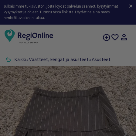
Julkaisimme tukisivuston, josta löydät palvelun säännöt, kysytyimmät
kysymykset ja ohjeet. Tutustu tästä
linkistä
. Löydät ne aina myös
henkilökuvakkeen takaa.
person
add_circle
favorite
undo
Kaikki
Vaatteet, kengät ja asusteet
Asusteet
double_arrow
double_arrow