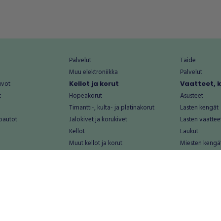
Palvelut
Taide
Muu elektroniikka
Palvelut
uvot
Kellot ja korut
Vaatteet, 
t
Hopeakorut
Asusteet
Timantti-, kulta- ja platinakorut
Lasten kengät
oautot
Jalokivet ja korukivet
Lasten vaattee
Kellot
Laukut
Muut kellot ja korut
Miesten kengä
Palvelut
Miesten vaatte
Koti ja asuminen
Naisten kengä
aat
Huonekalut ja säilytys
Naisten vaatte
vikkeet
Keittiötarvikkeet ja astiat
Nuorten kengä
Kodinkoneet ja tarvikkeet
Nuorten vaatt
 vanhat esineet
Kotitoimisto
Palvelut