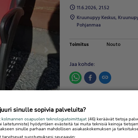
schedule
11.6.2026, 21.52
location_on
Kruunupyy Keskus
,
Kruunup
Pohjanmaa
Nouto
Toimitus
Next
Jaa kohde:
link
Ilmoittaja:
Jenni
Katso ilmoittajan kaikki ilmoit
uri sinulle sopivia palveluita?
OTA YHTEYTTÄ ILMOITTAJ
t
kolmannen osapuolen teknologiatoimittajat
(46) keräävät tietoja palv
tai laitetunniste) hyödyntäen evästeitä tai muita teknisiä keinoja tietoje
jotakseen sinulle parhaan mahdollisen asiakaskokemuksen ja tarkoituks
 tarvitsevat suostumuksesi seuraaviin: