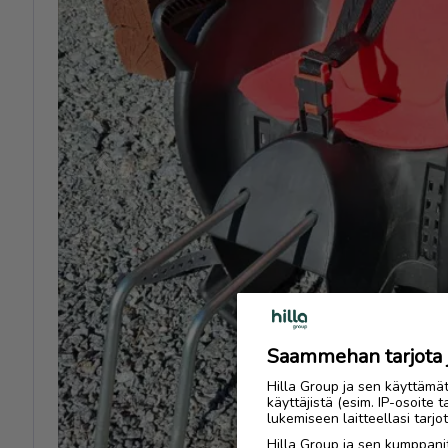
Previous
Saammehan tarjota ju
Hilla Group ja sen käyttämä
käyttäjistä (esim. IP-osoite 
lukemiseen laitteellasi tar
Hilla Group ja sen kumppanit