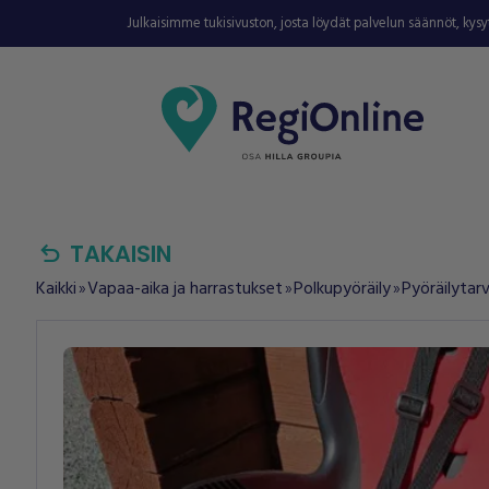
Julkaisimme tukisivuston, josta löydät palvelun säännöt, kys
undo
TAKAISIN
Kaikki
Vapaa-aika ja harrastukset
Polkupyöräily
Pyöräilytarv
double_arrow
double_arrow
double_arrow