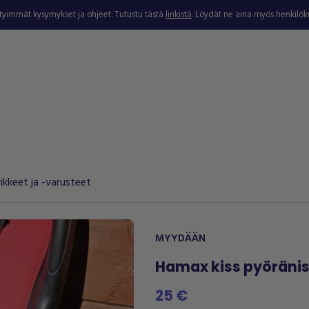
ytyimmät kysymykset ja ohjeet. Tutustu tästä
linkistä
. Löydät ne aina myös henkilö
ikkeet ja -varusteet
MYYDÄÄN
Hamax kiss pyöränis
25 €