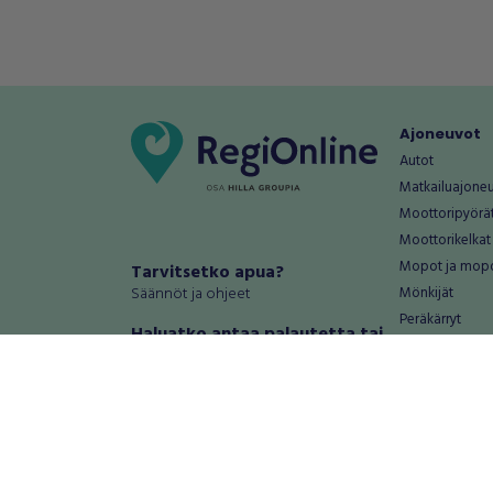
Ajoneuvot
Autot
Matkailuajone
Moottoripyörä
Moottorikelkat
Mopot ja mop
Tarvitsetko apua?
Säännöt ja ohjeet
Mönkijät
Peräkärryt
Haluatko antaa palautetta tai
Raskas kalusto
kehitysehdotuksia?
Veneet
Palautteet ja kehitysehdotukset
Vanteet ja renk
Mainosta RegiOnlinessa
Varaosat ja tar
Käyttöehdot
Palvelut
Tietosuoja-asetukset
Antiikki ja