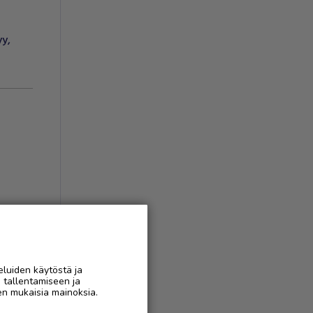
yy
,
ukset
(
1
)
AAN
eluiden käytöstä ja
n tallentamiseen ja
en mukaisia mainoksia.