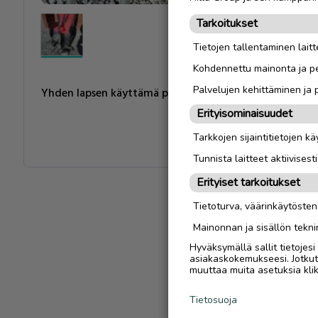
Tarkoitukset
Tietojen tallentaminen laitte
Kohdennettu mainonta ja pe
Palvelujen kehittäminen ja
Yhden lapsen käyttämä pyöränistuin Hamax Kiss. Säilytet
Erityisominaisuudet
Tarkkojen sijaintitietojen k
Tunnista laitteet aktiivisest
Erityiset tarkoitukset
Tietoturva, väärinkäytöste
Mainonnan ja sisällön tekni
Hyväksymällä sallit tietojes
asiakaskokemukseesi. Jotkut t
muuttaa muita asetuksia klik
Tietosuoja