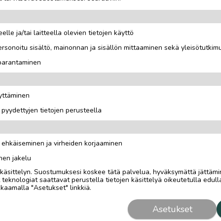
elle ja/tai laitteella olevien tietojen käyttö
rsonoitu sisältö, mainonnan ja sisällön mittaaminen sekä yleisötutkim
 parantaminen
ty sisällä.
äyttäminen
i pyydettyjen tietojen perusteella
n ehkäiseminen ja virheiden korjaaminen
nen jakelu
i käsittelyn. Suostumuksesi koskee tätä palvelua, hyväksymättä jättämi
eknologiat saattavat perustella tietojen käsittelyä oikeutetulla edulla
kaamalla "Asetukset" linkkiä.
Asetukset