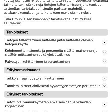
käyttäjistä (esim. IP-osoite tai laitetunniste) hyödyntäen evästeitä
6m, kork.n.4m,noto-ovi 3mx3m.Wc,keittiö/toimisto,oma
tai muita teknisiä keinoja tietojen tallentamiseen ja lukemiseen
sähköliittymä sekä vesimittari ja vesiposti,hiekan ja
laitteellasi tarjotakseen sinulle parhaan mahdollisen
öljyneroituskaivo.Vuokrataan alv. verovelvolliselle.650€ +
asiakaskokemuksen ja tarkoituksen mukaisia mainoksia.
alv.Puh 0400869664
Hilla Group ja sen kumppanit tarvitsevat suostumuksesi
seuraaviin:
Tarkoitukset
Nouto
Toimitus
Tietojen tallentaminen laitteelle ja/tai laitteella olevien
tietojen käyttö
link
Kohdennettu mainonta ja personoitu sisältö, mainonnan ja
sisällön mittaaminen sekä yleisötutkimus
Palvelujen kehittäminen ja parantaminen
Ilmoittaja:
Veijo Känsäkangas
Erityisominaisuudet
Katso ilmoittajan kaikki ilmoitukset
(
2
)
Tarkkojen sijaintitietojen käyttäminen
OTA YHTEYTTÄ ILMOITTAJAAN
Tunnista laitteet aktiivisesti pyydettyjen tietojen perusteella
Erityiset tarkoitukset
Tietoturva, väärinkäytösten ehkäiseminen ja virheiden
korjaaminen