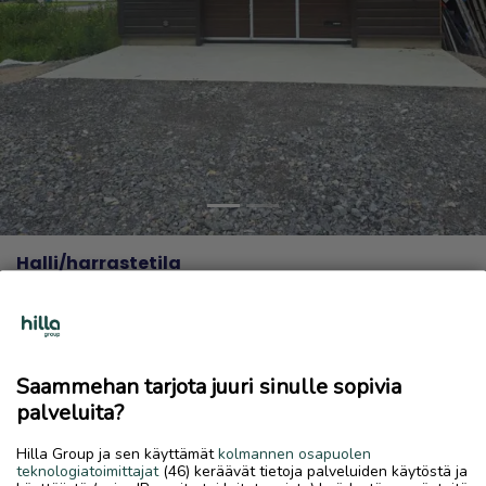
Previous
Next
Halli/harrastetila
816 € / kk
9.7.2026, 19.42
favorite
location_on
Kirkonmäki-Isokylä
,
Kokkola
,
Keski-Pohjanmaa
Saammehan tarjota juuri sinulle sopivia
Vuokrataan
palveluita?
Tarjotaan vuokralle Indolan teollisuusaluella n.60 neliöinen
Hilla Group ja sen käyttämät
kolmannen osapuolen
halli. Mitat pit.10m, lev.
teknologiatoimittajat
(46) keräävät tietoja palveluiden käytöstä ja