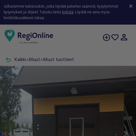
Julkaisimme tukisivuston, josta löydät palvelun säännöt, kysytyimmät
kysymykset ja ohjeet. Tutustu tästä
linkistä
. Löydät ne aina myös
henkilökuvakkeen takaa.
person
add_circle
favorite
undo
Kaikki
Muut
Muut tuotteet
double_arrow
double_arrow