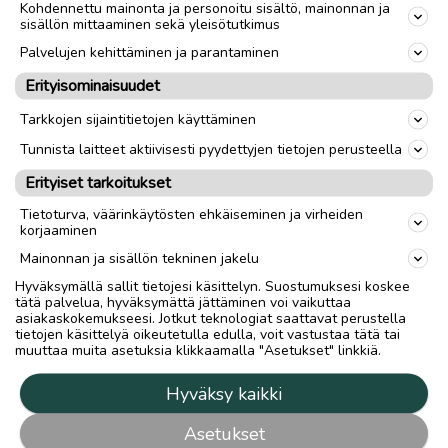
Kohdennettu mainonta ja personoitu sisältö, mainonnan ja
sisällön mittaaminen sekä yleisötutkimus
Palvelujen kehittäminen ja parantaminen
Erityisominaisuudet
Tarkkojen sijaintitietojen käyttäminen
Tunnista laitteet aktiivisesti pyydettyjen tietojen perusteella
Erityiset tarkoitukset
Tietoturva, väärinkäytösten ehkäiseminen ja virheiden
korjaaminen
Mainonnan ja sisällön tekninen jakelu
Hyväksymällä sallit tietojesi käsittelyn. Suostumuksesi koskee
tätä palvelua, hyväksymättä jättäminen voi vaikuttaa
asiakaskokemukseesi. Jotkut teknologiat saattavat perustella
tietojen käsittelyä oikeutetulla edulla, voit vastustaa tätä tai
muuttaa muita asetuksia klikkaamalla "Asetukset" linkkiä.
Hyväksy kaikki
Asetukset