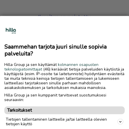
Ilmoitus on poistettu
Harmillista, mutta hakemasi ilmoitus on valitettavasti
poistettu palvelusta.
Saammehan tarjota juuri sinulle sopivia
Siirry etusivulle
palveluita?
Hilla Group ja sen käyttämät
kolmannen osapuolen
teknologiatoimittajat
(46) keräävät tietoja palveluiden käytöstä ja
käyttäjistä (esim. IP-osoite tai laitetunniste) hyödyntäen evästeitä
tai muita teknisiä keinoja tietojen tallentamiseen ja lukemiseen
laitteellasi tarjotakseen sinulle parhaan mahdollisen
asiakaskokemuksen ja tarkoituksen mukaisia mainoksia.
Hilla Group ja sen kumppanit tarvitsevat suostumuksesi
seuraaviin:
Tarkoitukset
Tietojen tallentaminen laitteelle ja/tai laitteella olevien
tietojen käyttö